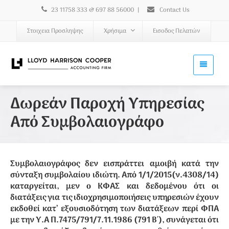
23 11758 333 & 697 88 56000
|
Contact Us
Στοιχεια Προσληψης
Χρήσιμα
Εισοδος Πελατών
Δωρεάν Παροχή Υπηρεσίας
Από Συμβολαιογράφο
Συμβολαιογράφος δεν εισπράττει αμοιβή κατά την
σύνταξη συμβολαίου ιδιώτη. Από 1/1/2015(ν.4308/14)
καταργείται, μεν ο ΚΦΑΣ και δεδομένου ότι οι
διατάξεις για τις ιδιοχρησιμοποιήσεις υπηρεσιών έχουν
εκδοθεί κατ’ εξουσιοδότηση των διατάξεων περί ΦΠΑ
με την Υ.Α Π.7475/791/7.11.1986 (791 Β΄), συνάγεται ότι