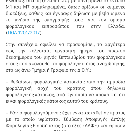
Ελλάδας: αίτηση (έντυπο Μ0) με συνημμένα τα έντυπα
Μ1 και Μ7 συμπληρωμένα, όπως ορίζουν οι κείμενες
διατάξεις, καθώς και έγγραφη δήλωση με βεβαιωμένο
το γνήσιο της υπογραφής τους, για τον ορισμό
φορολογικού εκπροσώπου του στην Ελλάδα.
(
ΠΟΛ.1201/2017
).
Στην συνέχεια οφείλει να προσκομίσει, το αργότερο
έως την τελευταία εργάσιμη ημέρα του πρώτου
δεκαήμερου του μηνός Σεπτεμβρίου του φορολογικού
έτους που ακολουθεί το φορολογικό έτος αναχώρησης,
στο ως άνω Τμήμα ή Γραφείο της Δ.Ο.Υ.:
– Βεβαίωση φορολογικής κατοικίας από την αρμόδια
φορολογική αρχή του κράτους όπου δηλώνει
φορολογικός κάτοικος, από την οποία να προκύπτει ότι
είναι φορολογικός κάτοικος αυτού του κράτους.
– Εάν ο φορολογούμενος έχει εγκατασταθεί σε κράτος
με το οποίο υφίσταται Σύμβαση Αποφυγής Διπλής
Φορολογίας Εισοδήματος (στο εξής ΣΑΔΦΕ) και εφόσον