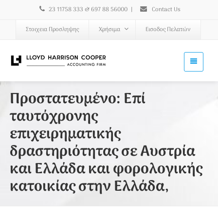
23 11758 333 & 697 88 56000
|
Contact Us
Στοιχεια Προσληψης
Χρήσιμα
Εισοδος Πελατών
Πρoστατευμένο: Επί
ταυτόχρονης
επιχειρηματικής
δραστηριότητας σε Αυστρία
και Ελλάδα και φορολογικής
κατοικίας στην Ελλάδα,