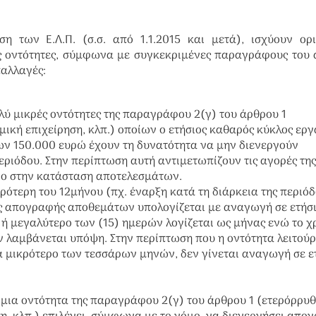
 των Ε.Λ.Π. (σ.σ. από 1.1.2015 και μετά), ισχύουν ορι
ές οντότητες, σύμφωνα με συγκεκριμένες παραγράφους του
παλλαγές
:
ολύ μικρές οντότητες της παραγράφου 2(γ) του άρθρου 1
μική επιχείρηση, κλπ.) οποίων ο ετήσιος καθαρός κύκλος ερ
ων 150.000 ευρώ έχουν τη δυνατότητα να μην διενεργούν
ριόδου. Στην περίπτωση αυτή αντιμετωπίζουν τις αγορές της
δο στην κατάσταση αποτελεσμάτων.
κρότερη του 12μήνου (πχ. έναρξη κατά τη διάρκεια της περιόδ
ς απογραφής αποθεμάτων υπολογίζεται με αναγωγή σε ετήσ
σο ή μεγαλύτερο των (15) ημερών λογίζεται ως μήνας ενώ το χ
ν λαμβάνεται υπόψη. Στην περίπτωση που η οντότητα λειτού
α μικρότερο των τεσσάρων μηνών, δεν γίνεται αναγωγή σε ε
ν μια οντότητα της παραγράφου 2(γ) του άρθρου 1 (ετερόρρυ