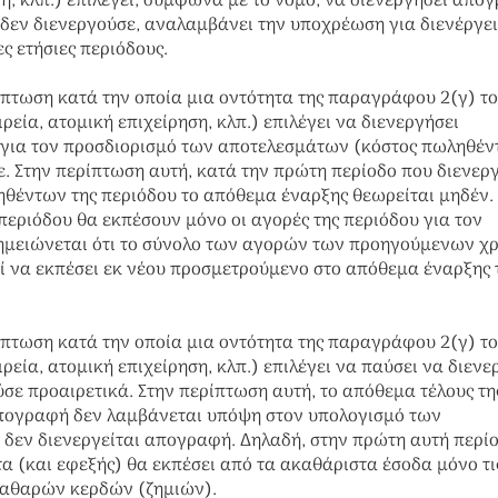
ση, κλπ.) επιλέγει, σύμφωνα με το νόμο, να διενεργήσει απο
ι δεν διενεργούσε, αναλαμβάνει την υποχρέωση για διενέργε
ς ετήσιες περιόδους.
ίπτωση κατά την οποία μια οντότητα της παραγράφου 2(γ) τ
εία, ατομική επιχείρηση, κλπ.) επιλέγει να διενεργήσει
 για τον προσδιορισμό των αποτελεσμάτων (κόστος πωληθέν
. Στην περίπτωση αυτή, κατά την πρώτη περίοδο που διενεργ
ηθέντων της περιόδου το απόθεμα έναρξης θεωρείται μηδέν.
εριόδου θα εκπέσουν μόνο οι αγορές της περιόδου για τον
ημειώνεται ότι το σύνολο των αγορών των προηγούμενων χ
ί να εκπέσει εκ νέου προσμετρούμενο στο απόθεμα έναρξης 
ίπτωση κατά την οποία μια οντότητα της παραγράφου 2(γ) τ
εία, ατομική επιχείρηση, κλπ.) επιλέγει να παύσει να διενε
σε προαιρετικά. Στην περίπτωση αυτή, το απόθεμα τέλους τη
απογραφή δεν λαμβάνεται υπόψη στον υπολογισμό των
 δεν διενεργείται απογραφή. Δηλαδή, στην πρώτη αυτή περί
α (και εφεξής) θα εκπέσει από τα ακαθάριστα έσοδα μόνο τι
 καθαρών κερδών (ζημιών).