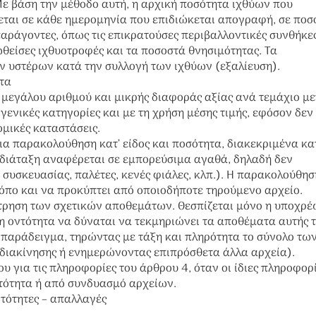
ε βάση την μέθοδο αυτή, η αρχική ποσότητα ιχθύων που
εται σε κάθε ημερομηνία που επιδιώκεται απογραφή, σε ποσ
αράγοντες, όπως τις επικρατούσες περιβαλλοντικές συνθήκε
θείσες ιχθυοτροφές και τα ποσοστά θνησιμότητας. Τα
ν υστέρων κατά την συλλογή των ιχθύων (εξαλίευση).
τα
μεγάλου αριθμού και μικρής διαφοράς αξίας ανά τεμάχιο μ
 γενικές κατηγορίες και με τη χρήση μέσης τιμής, εφόσον δεν
μικές καταστάσεις.
ια παρακολούθηση κατ’ είδος και ποσότητα, διακεκριμένα κα
διάταξη αναφέρεται σε εμπορεύσιμα αγαθά, δηλαδή δεν
συσκευασίας, παλέτες, κενές φιάλες, κλπ.). Η παρακολούθησ
όπο και να προκύπτει από οποιοδήποτε τηρούμενο αρχείο.
μέτρηση των σχετικών αποθεμάτων. Θεσπίζεται μόνο η υποχρ
οντότητα να δύναται να τεκμηριώνει τα αποθέματα αυτής τ
α παράδειγμα, τηρώντας με τάξη και πληρότητα το σύνολο τω
ιακίνησης ή ενημερώνοντας επιπρόσθετα άλλα αρχεία).
ου για τις πληροφορίες του άρθρου 4, όταν οι ίδιες πληροφορ
ντότητα ή από συνδυασμό αρχείων.
ντότητες – απαλλαγές