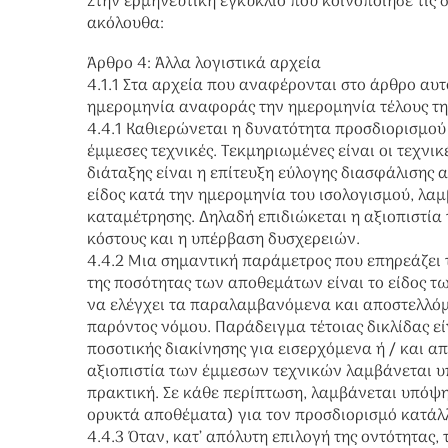
Στην ερμηνευτική εγκύκλιο που κοινοποίησε τις 
ακόλουθα:
Άρθρο 4: Άλλα λογιστικά αρχεία
4.1.1 Στα αρχεία που αναφέρονται στο άρθρο αυ
ημερομηνία αναφοράς την ημερομηνία τέλους τη
4.4.1 Καθιερώνεται η δυνατότητα προσδιορισμού
έμμεσες τεχνικές. Τεκμηριωμένες είναι οι τεχνικ
διάταξης είναι η επίτευξη εύλογης διασφάλισης
είδος κατά την ημερομηνία του ισολογισμού, λαμ
καταμέτρησης. Δηλαδή επιδιώκεται η αξιοπιστία 
κόστους και η υπέρβαση δυσχερειών.
4.4.2 Μια σημαντική παράμετρος που επηρεάζει 
της ποσότητας των αποθεμάτων είναι το είδος τ
να ελέγχει τα παραλαμβανόμενα και αποστελλό
παρόντος νόμου. Παράδειγμα τέτοιας δικλίδας είν
ποσοτικής διακίνησης για εισερχόμενα ή / και 
αξιοπιστία των έμμεσων τεχνικών λαμβάνεται υπ
πρακτική. Σε κάθε περίπτωση, λαμβάνεται υπόψη
ορυκτά αποθέματα) για τον προσδιορισμό κατάλ
4.4.3 Όταν, κατ’ απόλυτη επιλογή της οντότητας,