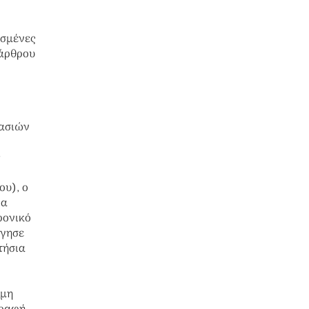
σμένες
 άρθρου
γασιών
ου), ο
ια
ρονικό
ργησε
τήσια
θμη