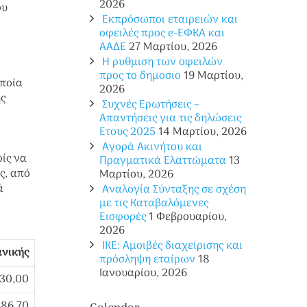
2026
ου
Εκπρόσωποι εταιρειών και
οφειλές προς e-ΕΦΚΑ και
ΑΑΔΕ
27 Μαρτίου, 2026
Η ρυθμιση των οφειλών
προς το δημοσιο
19 Μαρτίου,
οποία
2026
ης
Συχνές Ερωτήσεις –
Απαντήσεις για τις δηλώσεις
Ετους 2025
14 Μαρτίου, 2026
Αγορά Ακινήτου και
ρίς να
Πραγματικά Ελαττώματα
13
ς, από
Μαρτίου, 2026
ά
Αναλογία Σύνταξης σε σχέση
με τις Καταβαλόμενες
Εισφορές
1 Φεβρουαρίου,
2026
ΙΚΕ: Αμοιβές διαχείρισης και
ανικής
πρόσληψη εταίρων
18
Ιανουαρίου, 2026
130,00
586,70