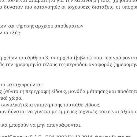
να που είναι απαραίτητα για την κατανόησή τους, χρησιμοπ
ο δυνατόν πιο κατανοητές οι ισχύουσες διατάξεις, οι υποχρ
των και τήρησης αρχείου αποθεμάτων
 τα εξής
:
αρχείων του άρθρου 3, τα αρχεία (βιβλία) που περιγράφονται
ς την ημερομηνία τέλους της περιόδου αναφοράς (ημερομην
υτό καταχωρούνται:
 (σύντομη περιγραφή είδους, μονάδα μέτρησης και ποσότητ
τικό χώρο.
 συνολική αξία επιμέτρησης του κάθε είδους.
ν δύναται να γίνεται με έμμεσες τεχνικές που είναι αξιόπι
τικά μπορούν να μην απογράφονται.