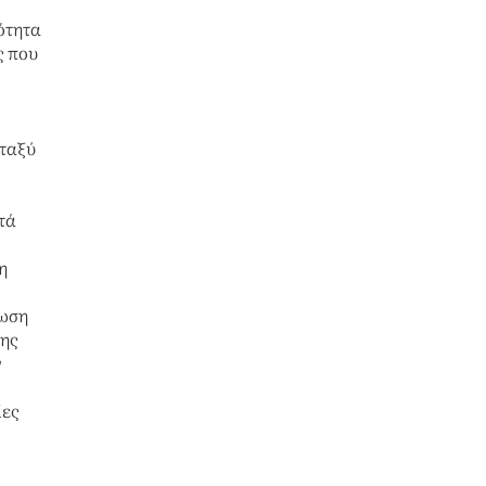
ότητα
ς που
εταξύ
τά
η
έωση
ης
ν
ίες