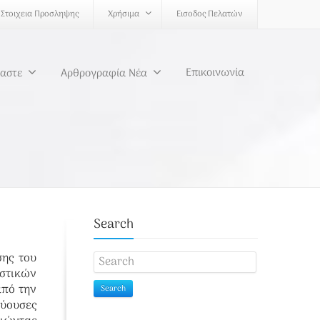
Στοιχεια Προσληψης
Χρήσιμα
Εισοδος Πελατών
Επικοινωνία
μαστε
Αρθρογραφία Νέα
Search
ης του
στικών
από την
Search
ύουσες