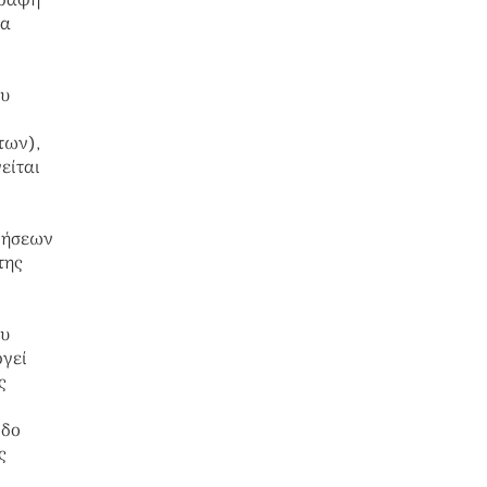
γραφή
ια
ου
των),
είται
ρήσεων
της
ου
ργεί
ς
οδο
ς