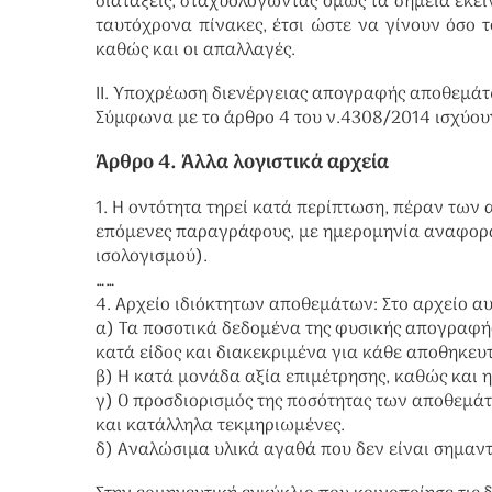
διατάξεις, σταχυολογώντας όμως τα σημεία εκεί
ταυτόχρονα πίνακες, έτσι ώστε να γίνουν όσο τ
καθώς και οι απαλλαγές.
II. Υποχρέωση διενέργειας απογραφής αποθεμά
Σύμφωνα με το άρθρο 4 του ν.4308/2014 ισχύουν
Άρθρο 4. Άλλα λογιστικά αρχεία
1. Η οντότητα τηρεί κατά περίπτωση, πέραν των 
επόμενες παραγράφους, με ημερομηνία αναφορά
ισολογισμού).
……
4. Αρχείο ιδιόκτητων αποθεμάτων: Στο αρχείο α
α) Τα ποσοτικά δεδομένα της φυσικής απογραφής
κατά είδος και διακεκριμένα για κάθε αποθηκευ
β) Η κατά μονάδα αξία επιμέτρησης, καθώς και η
γ) Ο προσδιορισμός της ποσότητας των αποθεμάτω
και κατάλληλα τεκμηριωμένες.
δ) Αναλώσιμα υλικά αγαθά που δεν είναι σημαν