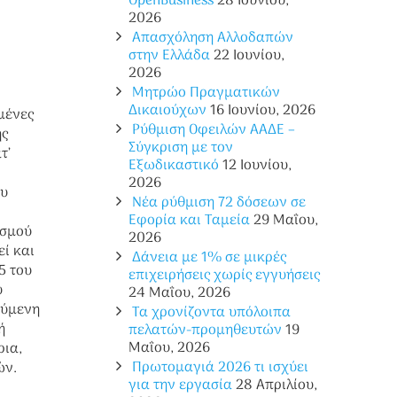
OpenBusiness
28 Ιουνίου,
2026
Απασχόληση Αλλοδαπών
στην Ελλάδα
22 Ιουνίου,
2026
Μητρώο Πραγματικών
Δικαιούχων
16 Ιουνίου, 2026
μένες
Ρύθμιση Οφειλών ΑΑΔΕ –
ης
Σύγκριση με τον
τ’
Εξωδικαστικό
12 Ιουνίου,
2026
ου
Νέα ρύθμιση 72 δόσεων σε
Eφορία και Ταμεία
29 Μαΐου,
ισμού
2026
ί και
Δάνεια με 1% σε μικρές
5 του
επιχειρήσεις χωρίς εγγυήσεις
υ
24 Μαΐου, 2026
ούμενη
Τα χρονίζοντα υπόλοιπα
ή
πελατών-προμηθευτών
19
Μαΐου, 2026
ρια,
Πρωτομαγιά 2026 τι ισχύει
ών.
για την εργασία
28 Απριλίου,