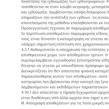
ποσότητας της ιχθυομάζας των ιχθυοτροφείων. Μ
τοποθετείται σε έναν κλωβό εκτροφής, μετατρέπ
και ιχθυομάζα, λαμβάνοντας υπόψη διάφορους π
επηρεάζουν την ανάπτυξη των ιχθύων, τις αναλω
αποτελέσματα της μεθόδου επαληθεύονται εκ τω
Προσεγγιστικές τεχνικές σε παρεμφερή αποθέμα
Σε περίπτωση αποθεμάτων παρεμφερούς είδους, 
τους, είναι δυνατόν η καταμέτρηση να γίνεται σε
υπάρχει σημαντική επίπτωση στις χρηματοοικονο
4.5.1 Καθιερώνεται η υποχρέωση της οντότητας γ
αποθηκευτικό χώρο, των αποθεμάτων τρίτων. Η 
συμπεριλαμβάνει εγγυοδοσίες (επιστρεπτέα είδη 
δύναται να γίνεται με οποιοδήποτε πρόσφορο τρ
Διευκρινίζεται ότι δεν απαιτείται φυσική κατα
παρακολούθησης αυτών των αποθεμάτων, ώστε η 
κατηγορίας που βρίσκονται στην κατοχή της (γι
λαμβανόμενων και εκδιδόμενων παραστατικών δ
4.10.1 Δεν απαιτείται η τήρηση ξεχωριστού αρχεί
είναι διαθέσιμες από άλλα αρχεία που τηρεί η ο
ΙΙΙ. Απογραφή αποθεμάτων για τις πολύ μικρές ο