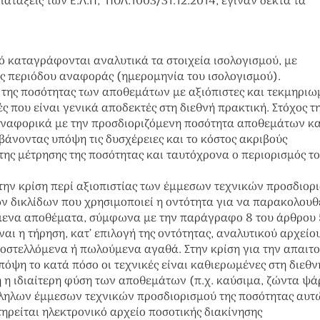
διατάξεις των Ε.Λ.Π, ΠΟΛ.1003/31.12.2014,
έγιναν δεκτά τα
τό καταγράφονται αναλυτικά τα στοιχεία ισολογισμού, με
ς περιόδου αναφοράς (ημερομηνία του ισολογισμού).
 της ποσότητας των αποθεμάτων με αξιόπιστες και τεκμηριω
ές που είναι γενικά αποδεκτές στη διεθνή πρακτική. Στόχος τ
 αναφορικά με την προσδιοριζόμενη ποσότητα αποθεμάτων κα
βάνοντας υπόψη τις δυσχέρειες και το κόστος ακριβούς
της μέτρησης της ποσότητας και ταυτόχρονα ο περιορισμός τ
την κρίση περί αξιοπιστίας των έμμεσων τεχνικών προσδιορ
ων δικλίδων που χρησιμοποιεί η οντότητα για να παρακολουθε
μενα αποθέματα, σύμφωνα με την παράγραφο 8 του άρθρου 
αι η τήρηση, κατ’ επιλογή της οντότητας, αναλυτικού αρχείο
αποστελλόμενα ή πωλούμενα αγαθά. Στην κρίση για την απαιτ
όψη το κατά πόσο οι τεχνικές είναι καθιερωμένες στη διεθν
 η ιδιαίτερη φύση των αποθεμάτων (π.χ. καύσιμα, ζώντα ψά
ληλων έμμεσων τεχνικών προσδιορισμού της ποσότητας αυτ
 τηρείται ηλεκτρονικό αρχείο ποσοτικής διακίνησης