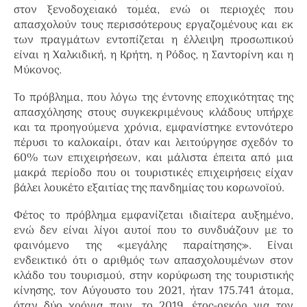
στον ξενοδοχειακό τομέα, ενώ οι περιοχές που
απασχολούν τους περισσότερους εργαζομένους και εκ
των πραγμάτων εντοπίζεται η έλλειψη προσωπικού
είναι η Χαλκιδική, η Κρήτη, η Ρόδος, η Σαντορίνη και η
Μύκονος.
Το πρόβλημα, που λόγω της έντονης εποχικότητας της
απασχόλησης στους συγκεκριμένους κλάδους υπήρχε
και τα προηγούμενα χρόνια, εμφανίστηκε εντονότερο
πέρυσι το καλοκαίρι, όταν και λειτούργησε σχεδόν το
60% των επιχειρήσεων, και μάλιστα έπειτα από μια
μακρά περίοδο που οι τουριστικές επιχειρήσεις είχαν
βάλει λουκέτο εξαιτίας της πανδημίας του κορωνοϊού.
Φέτος το πρόβλημα εμφανίζεται ιδιαίτερα αυξημένο,
ενώ δεν είναι λίγοι αυτοί που το συνδυάζουν με το
φαινόμενο της «μεγάλης παραίτησης». Είναι
ενδεικτικό ότι ο αριθμός των απασχολουμένων στον
κλάδο του τουρισμού, στην κορύφωση της τουριστικής
κίνησης, τον Αύγουστο του 2021, ήταν 175.741 άτομα,
όταν δύο χρόνια πριν, το 2019, έτος-ρεκόρ για τον