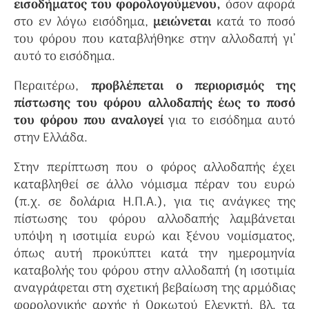
εισοδήματος του φορολογούμενου,
όσον αφορά
στο εν λόγω εισόδημα,
μειώνεται
κατά το ποσό
του φόρου που καταβλήθηκε στην αλλοδαπή γι’
αυτό το εισόδημα.
Περαιτέρω,
προβλέπεται ο περιορισμός της
πίστωσης του φόρου αλλοδαπής έως το ποσό
του φόρου που αναλογεί
για το εισόδημα αυτό
στην Ελλάδα.
Στην περίπτωση που ο φόρος αλλοδαπής έχει
καταβληθεί σε άλλο νόμισμα πέραν του ευρώ
(π.χ. σε δολάρια Η.Π.Α.), για τις ανάγκες της
πίστωσης του φόρου αλλοδαπής λαμβάνεται
υπόψη η ισοτιμία ευρώ και ξένου νομίσματος,
όπως αυτή προκύπτει κατά την ημερομηνία
καταβολής του φόρου στην αλλοδαπή (η ισοτιμία
αναγράφεται στη σχετική βεβαίωση της αρμόδιας
φορολογικής αρχής ή Ορκωτού Ελεγκτή, βλ. τα