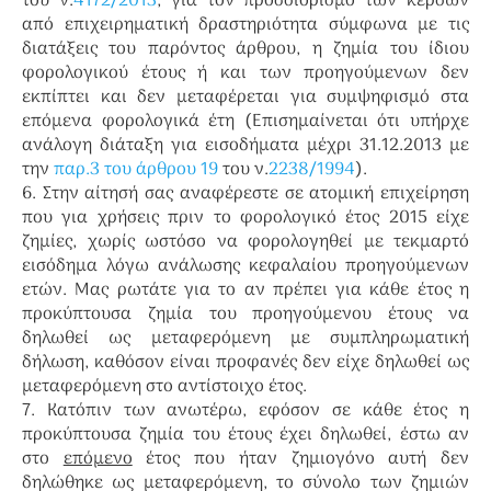
του ν.
4172/2013
, για τον προσδιορισμό των κερδών
από επιχειρηματική δραστηριότητα σύμφωνα με τις
διατάξεις του παρόντος άρθρου, η ζημία του ίδιου
φορολογικού έτους ή και των προηγούμενων δεν
εκπίπτει και δεν μεταφέρεται για συμψηφισμό στα
επόμενα φορολογικά έτη (Επισημαίνεται ότι υπήρχε
ανάλογη διάταξη για εισοδήματα μέχρι 31.12.2013 με
την
παρ.3 του άρθρου 19
του ν.
2238/1994
).
6. Στην αίτησή σας αναφέρεστε σε ατομική επιχείρηση
που για χρήσεις πριν το φορολογικό έτος 2015 είχε
ζημίες, χωρίς ωστόσο να φορολογηθεί με τεκμαρτό
εισόδημα λόγω ανάλωσης κεφαλαίου προηγούμενων
ετών. Μας ρωτάτε για το αν πρέπει για κάθε έτος η
προκύπτουσα ζημία του προηγούμενου έτους να
δηλωθεί ως μεταφερόμενη με συμπληρωματική
δήλωση, καθόσον είναι προφανές δεν είχε δηλωθεί ως
μεταφερόμενη στο αντίστοιχο έτος.
7. Κατόπιν των ανωτέρω, εφόσον σε κάθε έτος η
προκύπτουσα ζημία του έτους έχει δηλωθεί, έστω αν
στο
επόμενο
έτος που ήταν ζημιογόνο αυτή δεν
δηλώθηκε ως μεταφερόμενη, το σύνολο των ζημιών