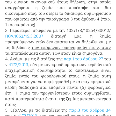
του οικείου οικονομικού έτους δήλωση, στην οποία
αναγράφεται η ζημία που προέκυψε στο ίδιο
οικονομικό έτος, του στερεί το δικαίωμα συμψηφισμού
που ορίζεται από την παράγραφο 3 του άρθρου 4 (παρ.
1 του παρόντος).
3. Περαιτέρω, σύμφωνα με την 1027178/10254/Β0012/
ΠΟΛ.1052/15.3.2007
διαταγή μας, η ζημία
προηγούμενων ετών δεν απαιτείται να δηλωθεί και με
τις δηλώσεις
των επόμενων οικονομικών ετών, όταν
τα αποτελέσματα αυτών των ετών είναι ζημιογόνα
.
4. Ακόμα, με τις διατάξεις της
παρ.1 του άρθρου 27
του
ν.
4172/2013
, εάν με τον προσδιορισμό των κερδών από
επιχειρηματική δραστηριότητα το αποτέλεσμα είναι
ζημία εντός του φορολογικού έτους, η ζημία αυτή
μεταφέρεται για να συμψηφισθεί με τα επιχειρηματικά
κέρδη διαδοχικά στα επόμενα πέντε (5) φορολογικά
έτη. Η ζημία του προγενέστερου έτους συμψηφίζεται
κατά προτεραιότητα έναντι της ζημίας μεταγενεστέρου
έτους.
5. Εξάλλου, με τις διατάξεις της
παρ.3 του άρθρου 34