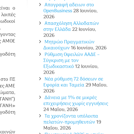
Απογραφή αδειων στο
ίναι ο
OpenBusiness
28 Ιουνίου,
 λοιπές
2026
κωδικοί
Απασχόληση Αλλοδαπών
.
στην Ελλάδα
22 Ιουνίου,
έγοντας
2026
ες ΑΜΟΕ
Μητρώο Πραγματικών
Δικαιούχων
16 Ιουνίου, 2026
ργοδότη
Ρύθμιση Οφειλών ΑΑΔΕ –
Σύγκριση με τον
Εξωδικαστικό
12 Ιουνίου,
2026
Νέα ρύθμιση 72 δόσεων σε
 στο ΠΣ
Eφορία και Ταμεία
29 Μαΐου,
τες ΑΜΕ
2026
ιώματα,
Δάνεια με 1% σε μικρές
ΓΑΝΗ”)
επιχειρήσεις χωρίς εγγυήσεις
ΡΓΑΝΗ»
24 Μαΐου, 2026
γοδότη
Τα χρονίζοντα υπόλοιπα
πελατών-προμηθευτών
19
Μαΐου, 2026
κοινών