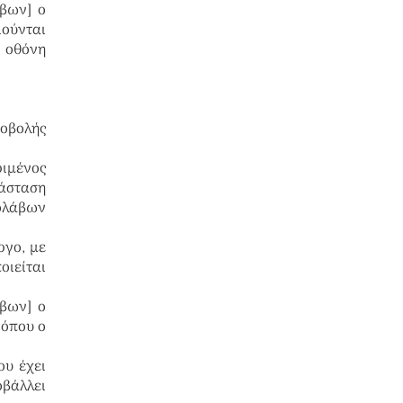
βων] ο
ιούνται
ν οθόνη
ποβολής
ιμένος
τάσταση
γολάβων
ργο, με
οιείται
βων] ο
 όπου ο
ου έχει
οβάλλει