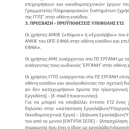
επιχειρήσεων και οικοδομοτεχνικών έργων του
Γραμματείας Πληροφοριακών Συστημάτων (χρήστ
της ΓΓΠΣ” στην οθόνη εισόδου.
3. ΠΡΟΣΒΑΣΗ – ΠΡOΫΠΟΘΕΣΕΙΣ ΥΠΟΒΟΛΗΣ Ε12
Οι χρήστες ΑΜΟΕ («Κύριοι» ή «Εργολάβοι» του 
ΑΜΟΕ του ΟΠΣ-ΕΦΚΑ στην οθόνη εισόδου και επι
ΕΦΚΑ».
Οι χρήστες ΑΜΕ εισέρχονται στο ΠΣ ΕΡΓΑΝΗ με 
εισάγοντας τους κωδικούς “ΕΡΓΑΝΗ” στην οθόνη 
Οι χρήστες ΓΓΠΣ εισέρχονται στο ΠΣ ΕΡΓΑΝΗ επι
οθόνη εισόδου και ακολουθώντας την σχετική δ
αν δεν καταχωρήσουν πρώτα την ηλεκτρονική δ
Εργοδότη] – [E-mail Επικοινωνίας].
Για να μπορεί να υποβάλλει έντυπο Ε12 ένας
δηλώσει στην «κατάσταση Εργολάβων/Υπεργολ
Οικοδομοτεχνικά Έργα] – [Δήλωση Εργολάβων/Υπ
του από το μενού [ΕΝΤΥΠΑ ΣΕΠΕ] – [Απασχόληση
συμφωνία που έχει ο ίδιος με εργολάβο/υπεργολ