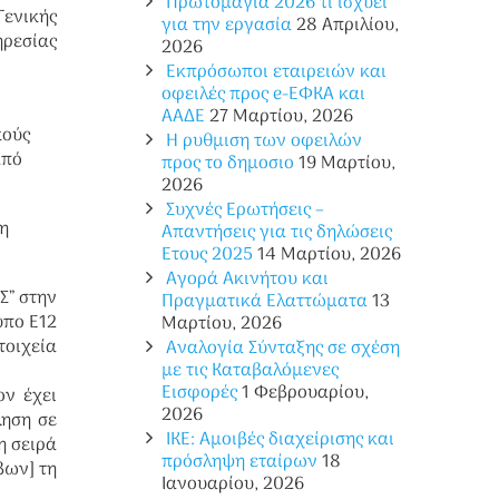
Πρωτομαγιά 2026 τι ισχύει
Γενικής
για την εργασία
28 Απριλίου,
ηρεσίας
2026
Εκπρόσωποι εταιρειών και
οφειλές προς e-ΕΦΚΑ και
ΑΑΔΕ
27 Μαρτίου, 2026
κούς
Η ρυθμιση των οφειλών
από
προς το δημοσιο
19 Μαρτίου,
2026
Συχνές Ερωτήσεις –
η
Απαντήσεις για τις δηλώσεις
Ετους 2025
14 Μαρτίου, 2026
Αγορά Ακινήτου και
Σ” στην
Πραγματικά Ελαττώματα
13
υπο Ε12
Μαρτίου, 2026
τοιχεία
Αναλογία Σύνταξης σε σχέση
με τις Καταβαλόμενες
Εισφορές
1 Φεβρουαρίου,
ον έχει
2026
ηση σε
ΙΚΕ: Αμοιβές διαχείρισης και
η σειρά
πρόσληψη εταίρων
18
βων] τη
Ιανουαρίου, 2026