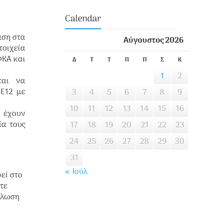
Calendar
αση στα
Αύγουστος 2026
τοιχεία
ΦΚΑ και
Δ
Τ
Τ
Π
Π
Σ
Κ
1
2
ται να
 Ε12 με
3
4
5
6
7
8
9
10
11
12
13
14
15
16
Ε έχουν
ία τους
17
18
19
20
21
22
23
24
25
26
27
28
29
30
31
« Ιούλ
εί στο
τε
ήλωση