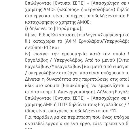
Επιλέγοντας [Έντυπα ΣΕΠΕ] – [Απασχόληση σε
χρήστης ΑΜΟΕ («Κύριος» ή «Εργολάβος») δηλών
στο έργο και είναι υπόχρεοι υποβολής εντύπου Ε
καταχώρησης ο χρήστης ΑΜΟΕ:
i) δηλώνει το [Παράρτημα],
ii) ως [Είδος Κατάστασης] επιλέγει «Συμφωνητικ
iii) καταχωρεί το [ΑΦΜ Εργολάβου/Υπεργολάβο
εντύπου Ε12 και
iv) εισάγει την ημερομηνία κατά την οποία
Εργολάβος / Υπεργολάβος. Από το μενού [Εντυ
Εργολάβων/Υπεργολάβων] και μετά από εισαγωγ
/ υπεργολάβων στο έργο, που είναι υπόχρεοι υπο
Δίνεται η δυνατότητα στις περιπτώσεις στις οπ
κλικ στο κουμπί [Επισκόπηση] να εμφανίζεται 
από το κουμπί [Απενεργοποίηση]. Δήλωση Εργο
Επιλέγοντας [Έντυπα ΣΕΠΕ] – [Απασχόληση σε
χρήστης ΑΜΕ ή ΓΓΠΣ δηλώνει τους Εργολάβους / 
ίδιος είναι υπόχρεος υποβολής εντύπου Ε12.
Για παράδειγμα σε περίπτωση που ένας υπόχρε
ανατεθεί εργασία σε ένα έργο, τότε πρέπει να 