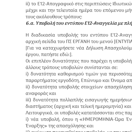
ii) το Ε12-Απογραφικό στις περιπτώσεις Ιδιωτ
μέχρι και την τελευταία ημέρα του επόμενου μή
τους ακόλουθους τρόπους:
6.α. Υποβολή του εντύπου Ε12-Αναγγελία με πλ
Η διαδικασία υποβολής του εντύπου Ε12-Αναγ
αρχική σελίδα του ΠΣ ΕΡΓΑΝΗ του μενού [ΕΝΤΥΠΑ
[Για να καταχωρήσετε νέα Δήλωση Απασχολούμε
έργου, πατήστε εδώ:].
Οι επιπλέον δυνατότητες που παρέχει η υποβολ
άλλους τρόπους υποβολών συνίστανται σε:
i) δυνατότητα καθορισμού τιμών για περισσότε
παραρτήματος εργοδότη, Επώνυμο και Όνομα απ
ii) δυνατότητα υποβολής στοιχείων απασχόληση
αναφοράς και
iii) δυνατότητα πολλαπλής εισαγωγής ημερήσι
διαστήματος (αρχική και τελική ημερομηνία) κα
Λειτουργικά, οι υποβολές κατατάσσονται στις π
i) νέα υποβολή, όπου η «ΗΜΕΡΟΜΗΝΙΑ-Ώρα Έν
Έναρξης» της απασχόλησης και