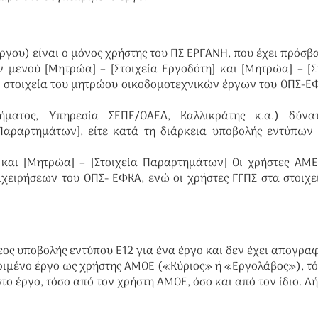
γου) είναι ο μόνος χρήστης του ΠΣ ΕΡΓΑΝΗ, που έχει πρόσβ
 μενού [Μητρώα] – [Στοιχεία Εργοδότη] και [Μητρώα] – [Σ
αι στοιχεία του μητρώου οικοδομοτεχνικών έργων του ΟΠΣ-Ε
ήματος, Υπηρεσία ΣΕΠΕ/ΟΑΕΔ, Καλλικράτης κ.α.) δύνα
 Παραρτημάτων], είτε κατά τη διάρκεια υποβολής εντύπων
 και [Μητρώα] – [Στοιχεία Παραρτημάτων] Οι χρήστες ΑΜ
χειρήσεων του ΟΠΣ- ΕΦΚΑ, ενώ οι χρήστες ΓΓΠΣ στα στοιχε
ος υποβολής εντύπου Ε12 για ένα έργο και δεν έχει απογραφ
ιμένο έργο ως χρήστης ΑΜΟΕ («Κύριος» ή «Εργολάβος»), τό
ο έργο, τόσο από τον χρήστη ΑΜΟΕ, όσο και από τον ίδιο. Δ