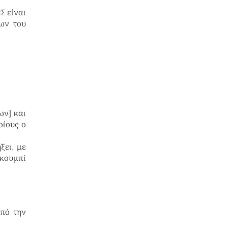
Σ είναι
ων του
ων] και
οίους ο
ξει, με
 κουμπί
από την