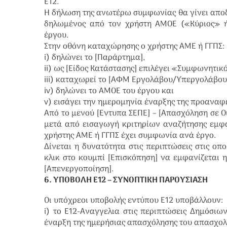
Ε12.
Η δήλωση της ανωτέρω συμφωνίας θα γίνει αποδε
δηλωμένος από τον χρήστη ΑΜΟΕ («Κύριος» 
έργου.
Στην οθόνη καταχώρησης ο χρήστης ΑΜΕ ή ΓΓΠΣ:
i) δηλώνει το [Παράρτημα],
ii) ως [Είδος Κατάστασης] επιλέγει «Συμφωνητικ
iii) καταχωρεί το [ΑΦΜ Εργολάβου/Υπεργολάβου]
iv) δηλώνει το ΑΜΟΕ του έργου και
v) εισάγει την ημερομηνία έναρξης της προανα
Από το μενού [Εντυπα ΣΕΠΕ] – [Απασχόληση σε 
μετά από εισαγωγή κριτηρίων αναζήτησης εμφα
χρήστης ΑΜΕ ή ΓΓΠΣ έχει συμφωνία ανά έργο.
Δίνεται η δυνατότητα στις περιπτώσεις στις ο
κλικ στο κουμπί [Επισκόπηση] να εμφανίζεται 
[Απενεργοποίηση].
6. ΥΠΟΒΟΛΗ Ε12 – ΣΥΝΟΠΤΙΚΗ ΠΑΡΟΥΣΙΑΣΗ
Οι υπόχρεοι υποβολής εντύπου Ε12 υποβάλλουν:
i) το Ε12-Αναγγελια στις περιπτώσεις Δημόσιω
έναρξη της ημερήσιας απασχόλησης του απασχο