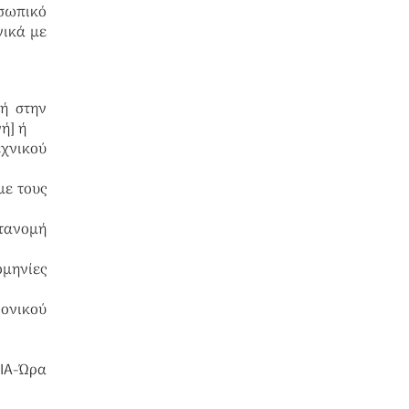
οσωπικό
νικά με
γή στην
ή] ή
εχνικού
με τους
ατανομή
ομηνίες
ρονικού
ΙΑ-Ώρα