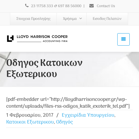
23 11758 333 & 697 88 56000
|
Contact Us
Στοιχεια Προσληψης
Χρήσιμα
Εισοδος Πελατών
Οδηγος Κατοικων
Εξωτερικου
[pdf-embedder url=”http://lloydharrisoncooper.gr/wp-
content/uploads/files-rss-odigos_katik_exoterik_tel.pdf”]
1 Φεβρουαρίου, 2017
/
Εγχειρίδια Υπουργείου
,
Κατοικοι Εξωτερικου
,
Οδηγός