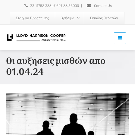
23 11758 333 & 697 88 56000
|
Contact Us
Στοιχεια Προσληψης
Χρήσιμα
Εισοδος Πελατών
Οι αυξησεις μισθών απο
01.04.24