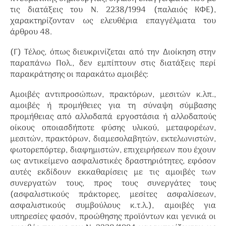
τις διατάξεις του Ν. 2238/1994 (παλαιός ΚΦΕ),
χαρακτηρίζονταν ως ελευθέρια επαγγέλματα του
άρθρου 48.
(Γ) Τέλος, όπως διευκρινίζεται από την Διοίκηση στην
παραπάνω Πολ., δεν εμπίπτουν στις διατάξεις περί
παρακράτησης οι παρακάτω αμοιβές:
Αμοιβές αντιπροσώπων, πρακτόρων, μεσιτών κ.λπ.,
αμοιβές ή προμήθειες για τη σύναψη σύμβασης
προμήθειας από αλλοδαπά εργοστάσια ή αλλοδαπούς
οίκους οποιασδήποτε φύσης υλικού, μεταφορέων,
μεσιτών, πρακτόρων, διαμεσολαβητών, εκτελωνιστών,
φωτορεπόρτερ, διαφημιστών, επιχειρήσεων που έχουν
ως αντικείμενο ασφαλιστικές δραστηριότητες, εφόσον
αυτές εκδίδουν εκκαθαρίσεις με τις αμοιβές των
συνεργατών τους, προς τους συνεργάτες τους
(ασφαλιστικούς πράκτορες, μεσίτες ασφαλίσεων,
ασφαλιστικούς συμβούλους κ.τ.λ.), αμοιβές για
υπηρεσίες φασόν, προώθησης προϊόντων και γενικά οι