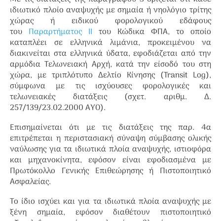
ιδιωτικό πλοίο αναψυχής με σημαία ή νηολόγιο τρίτης
χώρας ή ειδικού φορολογικού εδάφους
του
Παραρτήματος ΙΙ
του Κώδικα ΦΠΑ, το οποίο
καταπλέει σε ελληνικά λιμάνια, προκειμένου να
διακινείται στα ελληνικά ύδατα, εφοδιάζεται από την
αρμόδια Τελωνειακή Αρχή, κατά την είσοδό του στη
χώρα, με τριπλότυπο Δελτίο Κίνησης (Transit Log),
σύμφωνα με τις ισχύουσες φορολογικές και
τελωνειακές διατάξεις (σχετ. αριθμ. Δ.
257/139/23.02.2000 ΑΥΟ).
Επισημαίνεται ότι με τις διατάξεις της παρ. 4α
επιτρέπεται η περιστασιακή σύναψη σύμβασης ολικής
ναύλωσης για τα ιδιωτικά πλοία αναψυχής, ιστιοφόρα
και μηχανοκίνητα, εφόσον είναι εφοδιασμένα με
Πρωτόκολλο Γενικής Επιθεώρησης ή Πιστοποιητικό
Ασφαλείας.
Το ίδιο ισχύει και για τα ιδιωτικά πλοία αναψυχής με
ξένη σημαία, εφόσον διαθέτουν πιστοποιητικό