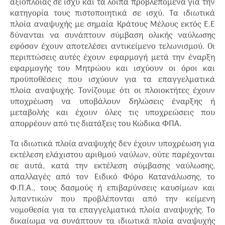
αξιοπλοΐας σε ισχύ και τα λοιπά προβλεπόμενα για την
κατηγορία τους πιστοποιητικά σε ισχύ. Τα ιδιωτικά
πλοία αναψυχής με σημαία Κράτους Μέλους εκτός Ε.Ε
δύνανται να συνάπτουν σύμβαση ολικής ναύλωσης
εφόσον έχουν αποτελέσει αντικείμενο τελωνισμού. Οι
περιπτώσεις αυτές έχουν εφαρμογή μετά την έναρξη
εφαρμογής του Μητρώου και ισχύουν οι όροι και
προϋποθέσεις που ισχύουν για τα επαγγελματικά
πλοία αναψυχής. Τονίζουμε ότι οι πλοιοκτήτες έχουν
υποχρέωση να υποβάλουν δηλώσεις έναρξης ή
μεταβολής και έχουν όλες τις υποχρεώσεις που
απορρέουν από τις διατάξεις του Κώδικα ΦΠΑ.
Τα ιδιωτικά πλοία αναψυχής δεν έχουν υποχρέωση για
εκτέλεση ελάχιστου αριθμού ναύλων, ούτε παρέχονται
σε αυτά, κατά την εκτέλεση σύμβασης ναύλωσης,
απαλλαγές από τον Ειδικό Φόρο Κατανάλωσης, το
Φ.Π.Α., τους δασμούς ή επιβαρύνσεις καυσίμων και
λιπαντικών που προβλέπονται από την κείμενη
νομοθεσία για τα επαγγελματικά πλοία αναψυχής. Το
δικαίωμα να συνάπτουν τα ιδιωτικά πλοία αναψυχής