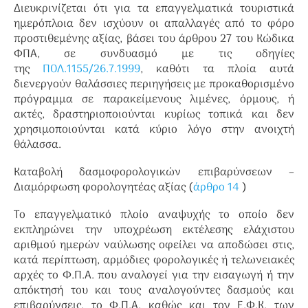
Διευκρινίζεται ότι για τα επαγγελματικά τουριστικά
ημερόπλοια δεν ισχύουν οι απαλλαγές από το φόρο
προστιθεμένης αξίας, βάσει του άρθρου 27 του Κώδικα
ΦΠΑ, σε συνδυασμό με τις οδηγίες
της
ΠΟΛ.1155/26.7.1999
, καθότι τα πλοία αυτά
διενεργούν θαλάσσιες περιηγήσεις με προκαθορισμένο
πρόγραμμα σε παρακείμενους λιμένες, όρμους, ή
ακτές, δραστηριοποιούνται κυρίως τοπικά και δεν
χρησιμοποιούνται κατά κύριο λόγο στην ανοιχτή
θάλασσα.
Καταβολή δασμοφορολογικών επιβαρύνσεων –
Διαμόρφωση φορολογητέας αξίας (
άρθρο 14
)
Το επαγγελματικό πλοίο αναψυχής το οποίο δεν
εκπληρώνει την υποχρέωση εκτέλεσης ελάχιστου
αριθμού ημερών ναύλωσης οφείλει να αποδώσει στις,
κατά περίπτωση, αρμόδιες φορολογικές ή τελωνειακές
αρχές το Φ.Π.Α. που αναλογεί για την εισαγωγή ή την
απόκτησή του και τους αναλογούντες δασμούς και
επιβαρύνσεις, το Φ.Π.Α. καθώς και τον Ε.Φ.Κ. των