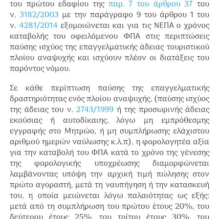
του πρώτου εδαφίου της
παρ. 7 του άρθρου 37
του
ν.
3182/2003
με την παράγραφο 9 του άρθρου 1 του
ν.
4281/2014
εξομοιώνεται και για τις ΝΕΠΑ ο χρόνος
καταβολής του οφειλόμενου ΦΠΑ στις περιπτώσεις
παύσης ισχύος της επαγγελματικής άδειας τουριστικού
πλοίου αναψυχής και ισχύουν πλέον οι διατάξεις του
παρόντος νόμου.
Σε κάθε περίπτωση παύσης της επαγγελματικής
δραστηριότητας ενός πλοίου αναψυχής, (παύσης ισχύος
της άδειας του ν.
2743/1999
ή της προσωρινής άδειας
εκούσιας ή αυτοδίκαιης, λόγω μη εμπρόθεσμης
εγγραφής στο Μητρώο, ή μη συμπλήρωσης ελάχιστου
αριθμού ημερών ναύλωσης κ.λ.π), η φορολογητέα αξία
για την καταβολή του ΦΠΑ κατά το χρόνο της γένεσης
της φορολογικής υποχρέωσης διαμορφώνεται
λαμβάνοντας υπόψη την αρχική τιμή πώλησης στον
πρώτο αγοραστή, μετά τη ναυπήγηση ή την κατασκευή
του, η οποία μειώνεται λόγω παλαιότητας ως εξής:
μετά από τη συμπλήρωση του πρώτου έτους 20%, του
δεύτερου έτους 25%, του τρίτου έτους 30%, του