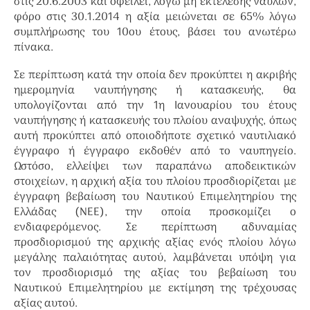
στις 20.6.2003 και οφείλει, λόγω μη εκτέλεσης ναύλων,
φόρο στις 30.1.2014 η αξία μειώνεται σε 65% λόγω
συμπλήρωσης του 10ου έτους, βάσει του ανωτέρω
πίνακα.
Σε περίπτωση κατά την οποία δεν προκύπτει η ακριβής
ημερομηνία ναυπήγησης ή κατασκευής, θα
υπολογίζονται από την 1η Ιανουαρίου του έτους
ναυπήγησης ή κατασκευής του πλοίου αναψυχής, όπως
αυτή προκύπτει από οποιοδήποτε σχετικό ναυτιλιακό
έγγραφο ή έγγραφο εκδοθέν από το ναυπηγείο.
Ωστόσο, ελλείψει των παραπάνω αποδεικτικών
στοιχείων, η αρχική αξία του πλοίου προσδιορίζεται με
έγγραφη βεβαίωση του Ναυτικού Επιμελητηρίου της
Ελλάδας (ΝΕΕ), την οποία προσκομίζει ο
ενδιαφερόμενος. Σε περίπτωση αδυναμίας
προσδιορισμού της αρχικής αξίας ενός πλοίου λόγω
μεγάλης παλαιότητας αυτού, λαμβάνεται υπόψη για
τον προσδιορισμό της αξίας του βεβαίωση του
Ναυτικού Επιμελητηρίου με εκτίμηση της τρέχουσας
αξίας αυτού.