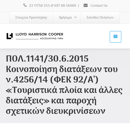
23 11758 333 & 697 88 56000
|
Contact Us
Στοιχεια Προσληψης
Χρήσιμα
Εισοδος Πελατών
ΠΟΛ.1141/30.6.2015
Κοινοποίηση διατάξεων του
ν.4256/14 (ΦΕΚ 92/Α’)
«Τουριστικά πλοία και άλλες
διατάξεις» και παροχή
σχετικών διευκρινίσεων