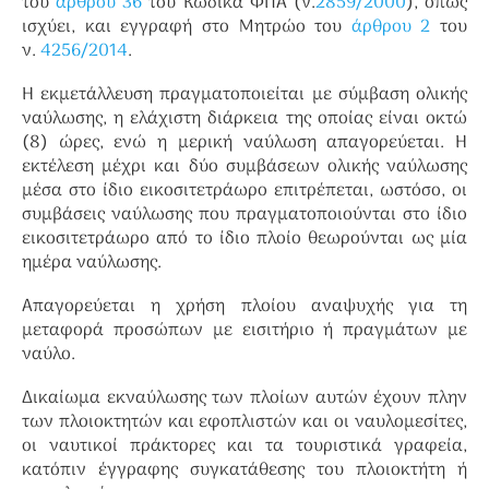
του
άρθρου 36
του Κώδικα ΦΠΑ (ν.
2859/2000
), όπως
ισχύει, και εγγραφή στο Μητρώο του
άρθρου 2
του
ν.
4256/2014
.
Η εκμετάλλευση πραγματοποιείται με σύμβαση ολικής
ναύλωσης, η ελάχιστη διάρκεια της οποίας είναι οκτώ
(8) ώρες, ενώ η μερική ναύλωση απαγορεύεται. Η
εκτέλεση μέχρι και δύο συμβάσεων ολικής ναύλωσης
μέσα στο ίδιο εικοσιτετράωρο επιτρέπεται, ωστόσο, οι
συμβάσεις ναύλωσης που πραγματοποιούνται στο ίδιο
εικοσιτετράωρο από το ίδιο πλοίο θεωρούνται ως μία
ημέρα ναύλωσης.
Απαγορεύεται η χρήση πλοίου αναψυχής για τη
μεταφορά προσώπων με εισιτήριο ή πραγμάτων με
ναύλο.
Δικαίωμα εκναύλωσης των πλοίων αυτών έχουν πλην
των πλοιοκτητών και εφοπλιστών και οι ναυλομεσίτες,
οι ναυτικοί πράκτορες και τα τουριστικά γραφεία,
κατόπιν έγγραφης συγκατάθεσης του πλοιοκτήτη ή