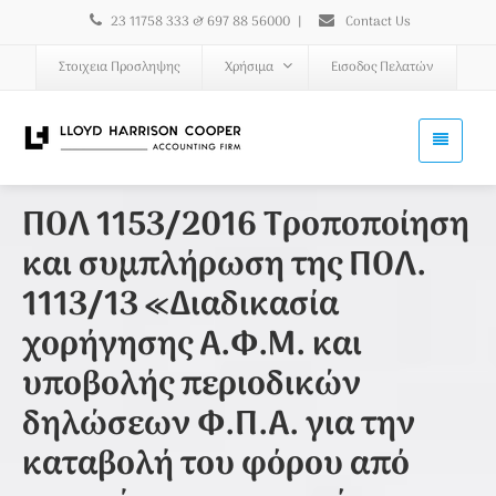
23 11758 333 & 697 88 56000
|
Contact Us
Στοιχεια Προσληψης
Χρήσιμα
Εισοδος Πελατών
ΠΟΛ 1153/2016 Τροποποίηση
και συμπλήρωση της ΠΟΛ.
1113/13 «Διαδικασία
χορήγησης Α.Φ.Μ. και
υποβολής περιοδικών
δηλώσεων Φ.Π.Α. για την
καταβολή του φόρου από