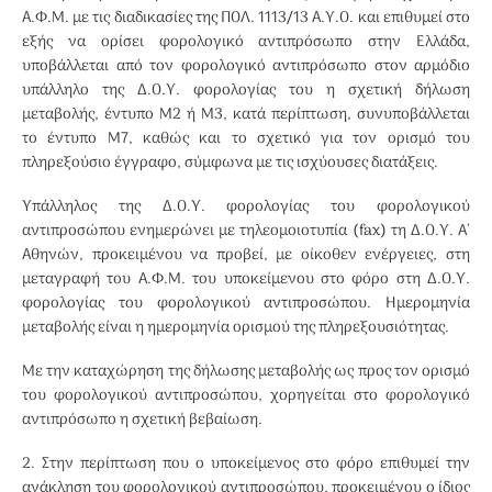
Α.Φ.Μ. με τις διαδικασίες της ΠΟΛ. 1113/13 Α.Υ.Ο. και επιθυμεί στο
εξής να ορίσει φορολογικό αντιπρόσωπο στην Ελλάδα,
υποβάλλεται από τον φορολογικό αντιπρόσωπο στον αρμόδιο
υπάλληλο της Δ.Ο.Υ. φορολογίας του η σχετική δήλωση
μεταβολής, έντυπο Μ2 ή Μ3, κατά περίπτωση, συνυποβάλλεται
το έντυπο Μ7, καθώς και το σχετικό για τον ορισμό του
πληρεξούσιο έγγραφο, σύμφωνα με τις ισχύουσες διατάξεις.
Υπάλληλος της Δ.Ο.Υ. φορολογίας του φορολογικού
αντιπροσώπου ενημερώνει με τηλεομοιοτυπία (fax) τη Δ.Ο.Υ. Α΄
Αθηνών, προκειμένου να προβεί, με οίκοθεν ενέργειες, στη
μεταγραφή του Α.Φ.Μ. του υποκείμενου στο φόρο στη Δ.Ο.Υ.
φορολογίας του φορολογικού αντιπροσώπου. Ημερομηνία
μεταβολής είναι η ημερομηνία ορισμού της πληρεξουσιότητας.
Με την καταχώρηση της δήλωσης μεταβολής ως προς τον ορισμό
του φορολογικού αντιπροσώπου, χορηγείται στο φορολογικό
αντιπρόσωπο η σχετική βεβαίωση.
2. Στην περίπτωση που ο υποκείμενος στο φόρο επιθυμεί την
ανάκληση του φορολογικού αντιπροσώπου, προκειμένου ο ίδιος