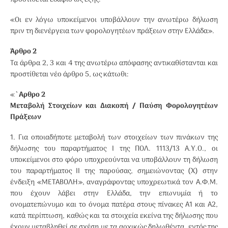
«Οι εν λόγω υποκείμενοι υποβάλλουν την ανωτέρω δήλωση
πριν τη διενέργεια των φορολογητέων πράξεων στην Ελλάδα».
Άρθρο 2
Τα άρθρα 2, 3 και 4 της ανωτέρω απόφασης αντικαθίστανται και
προστίθεται νέο άρθρο 5, ως κάτωθι:
«
`Αρθρο 2
Μεταβολή Στοιχείων και Διακοπή / Παύση Φορολογητέων
Πράξεων
1. Για οποιαδήποτε μεταβολή των στοιχείων των πινάκων της
δήλωσης του παραρτήματος Ι της ΠΟΛ. 1113/13 Α.Υ.Ο., οι
υποκείμενοι στο φόρο υποχρεούνται να υποβάλλουν τη δήλωση
του παραρτήματος II της παρούσας, σημειώνοντας (Χ) στην
ένδειξη «ΜΕΤΑΒΟΛΗ», αναγράφοντας υποχρεωτικά τον Α.Φ.Μ.
που έχουν λάβει στην Ελλάδα, την επωνυμία ή το
ονοματεπώνυμο και το όνομα πατέρα στους πίνακες Α1 και Α2,
κατά περίπτωση, καθώς και τα στοιχεία εκείνα της δήλωσης που
έχουν μεταβληθεί σε σχέση με τα αρχικώς δηλωθέντα, εντός της