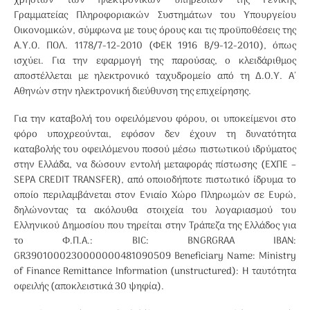
χρηστών των ηλεκτρονικών υπηρεσιών της Γενικής
Γραμματείας Πληροφοριακών Συστημάτων του Υπουργείου
Οικονομικών, σύμφωνα με τους όρους και τις προϋποθέσεις της
Α.Υ.Ο. ΠΟΛ. 1178/7-12-2010 (ΦΕΚ 1916 Β/9-12-2010), όπως
ισχύει. Για την εφαρμογή της παρούσας, ο κλειδάριθμος
αποστέλλεται με ηλεκτρονικό ταχυδρομείο από τη Δ.Ο.Υ. Α΄
Αθηνών στην ηλεκτρονική διεύθυνση της επιχείρησης.
Για την καταβολή του οφειλόμενου φόρου, οι υποκείμενοι στο
φόρο υποχρεούνται, εφόσον δεν έχουν τη δυνατότητα
καταβολής του οφειλόμενου ποσού μέσω πιστωτικού ιδρύματος
στην Ελλάδα, να δώσουν εντολή μεταφοράς πίστωσης (ΕΧΠΕ –
SEPA CREDIT TRANSFER), από οποιοδήποτε πιστωτικό ίδρυμα το
οποίο περιλαμβάνεται στον Ενιαίο Χώρο Πληρωμών σε Ευρώ,
δηλώνοντας τα ακόλουθα στοιχεία του λογαριασμού του
Ελληνικού Δημοσίου που τηρείται στην Τράπεζα της Ελλάδος για
το Φ.Π.Α.: BIC: BNGRGRAA ΙΒΑΝ:
GR3901000230000000481090509 Beneficiary Name: Ministry
of Finance Remittance Information (unstructured): Η ταυτότητα
οφειλής (αποκλειστικά 30 ψηφία).