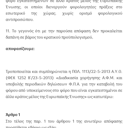
φόρο εγκατεστημένων σε άλλο κράτος μέλος της Ευρωπαϊκής
Ένωσης, οι οποίοι διενεργούν φορολογητέες πράξεις στο
εσωτερικό της χώρας, χωρίς ορισμό φορολογικού
αντιπροσώπου.
11. Το γεγονός ότι με την παρούσα απόφαση δεν προκαλείται
δαπάνη σε βάρος του κρατικού προϋπολογισμού,
αποφασίζουμε:
Τροποποιείται και συμπληρώνεται η ΠΟΛ. 1113/22-5-2013 Α.Υ.Ο.
(ΦΕΚ 1252 Β΄/23-5-2013) «Διαδικασία χορήγησης Α.Φ.Μ. και
υποβολής περιοδικών δηλώσεων Φ.Π.Α. για την καταβολή του
φόρου από υποκείμενους στο φόρο που είναι εγκατεστημένοι σε
άλλο κράτος μέλος της Ευρωπαϊκής Ένωσης» ως κατωτέρω:
Άρθρο 1
Στο τέλος της παρ. 1 του άρθρου 1 της ανωτέρω απόφασης
προστίθεται εδάφιο ως εξής: