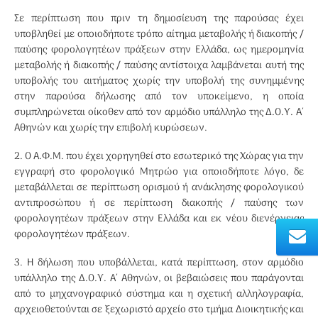
Σε περίπτωση που πριν τη δημοσίευση της παρούσας έχει
υποβληθεί με οποιοδήποτε τρόπο αίτημα μεταβολής ή διακοπής /
παύσης φορολογητέων πράξεων στην Ελλάδα, ως ημερομηνία
μεταβολής ή διακοπής / παύσης αντίστοιχα λαμβάνεται αυτή της
υποβολής του αιτήματος χωρίς την υποβολή της συνημμένης
στην παρούσα δήλωσης από τον υποκείμενο, η οποία
συμπληρώνεται οίκοθεν από τον αρμόδιο υπάλληλο της Δ.Ο.Υ. Α΄
Αθηνών και χωρίς την επιβολή κυρώσεων.
2. Ο Α.Φ.Μ. που έχει χορηγηθεί στο εσωτερικό της Χώρας για την
εγγραφή στο φορολογικό Μητρώο για οποιοδήποτε λόγο, δε
μεταβάλλεται σε περίπτωση ορισμού ή ανάκλησης φορολογικού
αντιπροσώπου ή σε περίπτωση διακοπής / παύσης των
φορολογητέων πράξεων στην Ελλάδα και εκ νέου διενέργειας
φορολογητέων πράξεων.
3. Η δήλωση που υποβάλλεται, κατά περίπτωση, στον αρμόδιο
υπάλληλο της Δ.Ο.Υ. Α΄ Αθηνών, οι βεβαιώσεις που παράγονται
από το μηχανογραφικό σύστημα και η σχετική αλληλογραφία,
αρχειοθετούνται σε ξεχωριστό αρχείο στο τμήμα Διοικητικής και