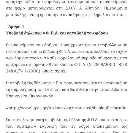
προς την παύση του φορολογικού αντιπροσώπου, ο υποκείμενος
στο φόρο μεταγράφεται στη Δ.Ο.Υ. Α΄ Αθηνών. Ημερομηνία
μεταβολής είναι η ημερομηνία ανάκλησης της πληρεξουσιότητας.
`Αρθρο 4
Υποβολή δηλώσεων Φ.Π.Α. και καταβολή του φόρου
Οι υποκείμενοι του άρθρου 1 υποχρεούνται να υποβάλλουν με
ηλεκτρονικό τρόπο δήλωση Φ.Π.Α. και να καταβάλλουν το τυχόν
οφειλόμενο ποσό για κάθε φορολογική περίοδο σύμφωνα με τα
οριζόμενα στο άρθρο 38 του Κώδικα Φ.Π.Α. (Ν. 2859/2000 – ΦΕΚ
248 Α΄/7-11-2000), όπως ισχύει.
Η υποβολή της δήλωσης Φ.Π.Α. πραγματοποιείται ηλεκτρονικά με
τη συμπλήρωση του εντύπου που διατίθεται στην ιστοσελίδα του
Υπουργείου Οικονομικών:
«http://www1.gsis.gr/taxisnet/vat/protected/displayDeclarationT
Για την ηλεκτρονική υποβολή της δήλωσης Φ.Π.Α. απαιτείται η εκ
των προτέρων εγγραφή των εν λόγω υποκειμένων ως