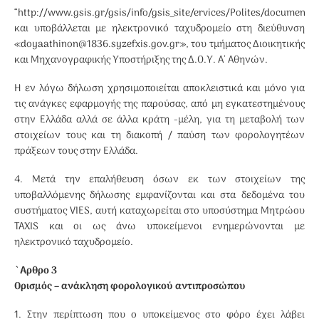
“http://www.gsis.gr/gsis/info/gsis_site/ervices/Polites/documents_
και υποβάλλεται με ηλεκτρονικό ταχυδρομείο στη διεύθυνση
«doyaathinon@1836.syzefxis.gov.gr», του τμήματος Διοικητικής
και Μηχανογραφικής Υποστήριξης της Δ.Ο.Υ. Α΄ Αθηνών.
Η εν λόγω δήλωση χρησιμοποιείται αποκλειστικά και μόνο για
τις ανάγκες εφαρμογής της παρούσας, από μη εγκατεστημένους
στην Ελλάδα αλλά σε άλλα κράτη -μέλη, για τη μεταβολή των
στοιχείων τους και τη διακοπή / παύση των φορολογητέων
πράξεων τους στην Ελλάδα.
4. Μετά την επαλήθευση όσων εκ των στοιχείων της
υποβαλλόμενης δήλωσης εμφανίζονται και στα δεδομένα του
συστήματος VIES, αυτή καταχωρείται στο υποσύστημα Μητρώου
TAXIS και οι ως άνω υποκείμενοι ενημερώνονται με
ηλεκτρονικό ταχυδρομείο.
`Αρθρο 3
Ορισμός – ανάκληση φορολογικού αντιπροσώπου
1. Στην περίπτωση που ο υποκείμενος στο φόρο έχει λάβει