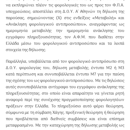
να εκπληρώνει πλέον τις φορολογικές του ως προς τον Φ.Π.Α.
υποχρεώσεις, αποστέλλει στη Δ.Ο.Υ. Α΄ Αθηνών τη δήλωση της
παρούσας, σημειώνοντας (Χ) στις ενδείξεις «Μεταβολή» και
«Ανάκληση φορολογικού αντιπροσώπου», αναγράφοντας ως
ημερομηνία μεταβολής την ημερομηνία ανάκλησης του
εγγράφου πληρεξουσιότητας, τον Α.Φ.Μ. που διαθέτει στην
Ελλάδα μέσω του φορολογικού αντιπροσώπου και τα λοιπά
στοιχεία της δήλωσης.
Παράλληλα, υποβάλλεται από τον φορολογικό αντιπρόσωπο στη
Δ.Ο.Υ. φορολογίας του, δήλωση μεταβολής, έντυπο Μ2 ή Μ3
κατά περίπτωση και συνυποβάλλεται έντυπο Μ7 για την παύση
της σχέσης του ως φορολογικού αντιπροσώπου. Με τις δηλώσεις
αυτές συνυποβάλλεται αντίγραφο του εγγράφου ανάκλησης της
πληρεξουσιότητας, στο οποίο είναι απαραίτητο να γίνεται ρητή
αναφορά περί της συνέχισης πραγματοποίησης φορολογητέων
πράξεων στην Ελλάδα. Το πληρεξούσιο αυτό φέρει θεώρηση,
σύμφωνα με τη σύμβαση Χάγης, προξενική θεώρηση ή θεώρηση
που προβλέπεται από διεθνείς συμβάσεις και είναι επίσημα
μεταφρασμένο. Με την καταχώρηση της δήλωσης μεταβολής ως