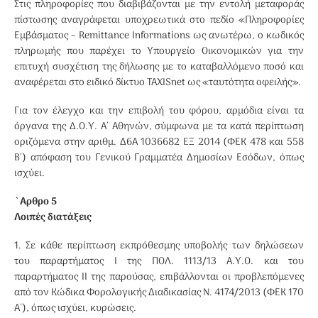
Στις πληροφορίες που διαβιβάζονται με την εντολή μεταφοράς
πίστωσης αναγράφεται υποχρεωτικά στο πεδίο «Πληροφορίες
Εμβάσματος – Remittance Informations ως ανωτέρω, ο κωδικός
πληρωμής που παρέχει το Υπουργείο Οικονομικών για την
επιτυχή συσχέτιση της δήλωσης με το καταβαλλόμενο ποσό και
αναφέρεται στο ειδικό δίκτυο TAXISnet ως «ταυτότητα οφειλής».
Για τον έλεγχο και την επιβολή του φόρου, αρμόδια είναι τα
όργανα της Δ.Ο.Υ. Α΄ Αθηνών, σύμφωνα με τα κατά περίπτωση
οριζόμενα στην αριθμ. Δ6Α 1036682 ΕΞ 2014 (ΦΕΚ 478 και 558
Β΄) απόφαση του Γενικού Γραμματέα Δημοσίων Εσόδων, όπως
ισχύει.
`Αρθρο 5
Λοιπές διατάξεις
1. Σε κάθε περίπτωση εκπρόθεσμης υποβολής των δηλώσεων
του παραρτήματος Ι της ΠΟΛ. 1113/13 Α.Υ.Ο. και του
παραρτήματος II της παρούσας, επιβάλλονται οι προβλεπόμενες
από τον Κώδικα Φορολογικής Διαδικασίας Ν. 4174/2013 (ΦΕΚ 170
Α΄), όπως ισχύει, κυρώσεις.