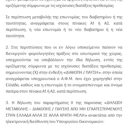
οριζόμενης σύμφωνα με τις ισχύουσες διατάξεις προθεσμίας.
Σε περίπτωση μεταβολής της επωνυμίας, του διαβατηρίου ή της
ταυτότητας, αναγράφεται στους πίνακες Α1 ή Α2, κατά
περίπτωση, η νέα επωνυμία ή το νέο διαβατήριο ή η νέα
ταυτότητα.
2. Στις περιπτώσεις που οι εν λόγω υποκείμενοι παύουν να
διενεργούν φορολογητέες πράξεις στο εσωτερικό της χώρας,
υποχρεούνται να υποβάλλουν την ίδια δήλωση, εντός της
οριζόμενης σύμφωνα με τις ισχύουσες διατάξεις προθεσμίας,
σημειώνοντας (Χ) στην ένδειξη «ΔΙΑΚΟΠΗ / ΠΑΥΣΗ», στην οποία
αναγράφεται υποχρεωτικά ο Α.Φ.Μ. που έχει χορηγηθεί στην
Ελλάδα, καθώς και η επωνυμία ή το ονοματεπώνυμο και όνομα
πατέρα στον πίνακα Α1 ή Α2, κατά περίπτωση.
3. Η δήλωση του παραρτήματος II της παρούσας «ΔΗΛΩΣΗ
ΜΕΤΑΒΟΛΗΣ – ΔΙΑΚΟΠΗΣ / ΠΑΥΣΗΣ ΑΠΟ ΜΗ ΕΓΚΑΤΕΣΤΗΜΕΝΟΥΣ
ΣΤΗΝ ΕΛΛΑΔΑ ΑΛΛΑ ΣΕ ΑΛΛΑ ΚΡΑΤΗ-ΜΕΛΗ» ανακτάται από την
ηλεκτρονική διεύθυνση του Υπουργείου Οικονομικών: