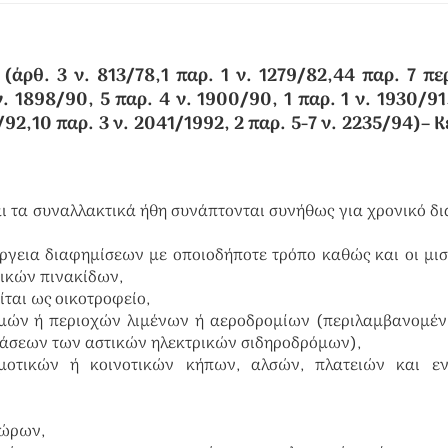
άρθ. 3 ν. 813/78,1 παρ. 1 ν. 1279/82,44 παρ. 7 περ
ν. 1898/90, 5 παρ. 4 ν. 1900/90, 1 παρ. 1 ν. 1930/91,
92,10 παρ. 3 ν. 2041/1992, 2 παρ. 5-7 ν. 2235/94)
– Κ
 και τα συναλλακτικά ήθη συνάπτονται συνήθως για χρονικό δ
έργεια διαφημίσεων με οποιοδήποτε τρόπο καθώς και οι μι
ικών πινακίδων,
είται ως οικοτροφείο,
θμών ή περιοχών λιμένων ή αεροδρομίων (περιλαμβανομέν
άσεων των αστικών ηλεκτρικών σιδηροδρόμων),
μοτικών ή κοινοτικών κήπων, αλσών, πλατειών και εν
χώρων,