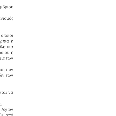
εμβρίου
ανισμός
οποίοι
αρπία η
θλητικά
οσίου ή
εις των
αση των
ιών των
νται να
,
ο Αξιών
θεί από