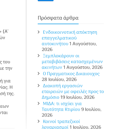
Πρόσφατα άρθρα
 (Α’
Ενδοικοινοτική απόκτηση
κών
επαγγελματικού
αυτοκινήτου
1 Αυγούστου,
2026
Ξεμπλοκάρουν οι
μεταβιβάσεις κατασχεμένων
ς του
ακινήτων
1 Αυγούστου, 2026
με την
O Πραγματικος Δικαιουχος
28 Ιουλίου, 2026
ή για
Διακοπή εργασιών
ίας. Η
εταιρειών με οφειλές προς το
σή της.
Δημόσιο
19 Ιουλίου, 2026
ΜΙΔΑ: τι ισχύει για
σεων
Ταυτότητα Κτιρίου
9 Ιουλίου,
νται
2026
Κοινοί τραπεζικοί
λογαριασμοί
1 Ιουλίου, 2026