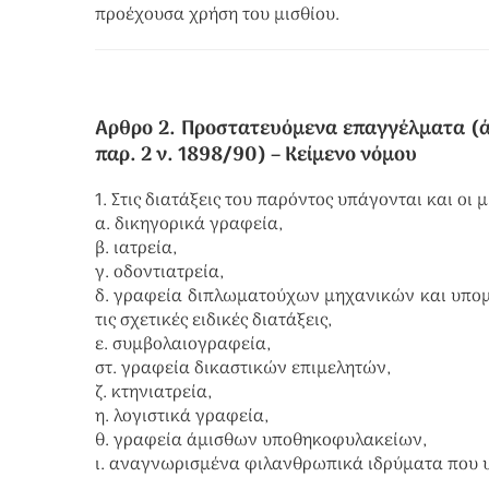
προέχουσα χρήση του μισθίου.
Αρθρο 2. Προστατευόμενα επαγγέλματα (άρθ.
παρ. 2 ν. 1898/90)
– Κείμενο νόμου
1. Στις διατάξεις του παρόντος υπάγονται και οι
α. δικηγορικά γραφεία,
β. ιατρεία,
γ. οδοντιατρεία,
δ. γραφεία διπλωματούχων μηχανικών και υπομ
τις σχετικές ειδικές διατάξεις,
ε. συμβολαιογραφεία,
στ. γραφεία δικαστικών επιμελητών,
ζ. κτηνιατρεία,
η. λογιστικά γραφεία,
θ. γραφεία άμισθων υποθηκοφυλακείων,
ι. αναγνωρισμένα φιλανθρωπικά ιδρύματα που υπ