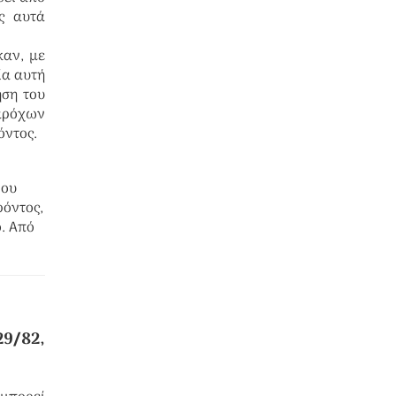
ς αυτά
καν, με
ία αυτή
ήση του
παρόχων
όντος.
ίου
ρόντος,
ο. Από
229/82,