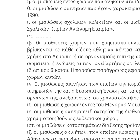
η. οι μισθώσεις εντός χώρων που ανήκουν στα ι
θ. οι μισθώσεις ακινήτων που έχουν χαρακτηρισ
1990,
ι. οι μισθώσεις σχολικών κυλικείων και οι μι
Σχολικών Κτιρίων Ανώνυμη Εταιρία»,
ια. ………………..
ιβ. Οι μισθώσεις χώρων που χρησιμοποιούντ
βρίσκονται σε κάθε είδους αθλητικά κέντρα κ
χρήση στο Δημόσιο ή σε οργανισμούς τοπικής 
σωματεία ή ενώσεις αυτών, ανεξαρτήτως αν λ
ιδιωτικού δικαίου. Η παρούσα παράγραφος εφαρμ
χώρων αυτών,
ιγ. Οι μισθώσεις ακινήτων των οποίων την κυρ
υπηρεσιών της και η Ευρωπαϊκή Ένωση και τα ό
οργάνων της, ανεξαρτήτως του χρόνου σύναψης
ιδ. οι μισθώσεις χώρων εντός του Μεγάρου Μου
ιε. οι μισθώσεις ακινήτων ιδιοκτησίας της Διεθ
χρησιμοποιηθούν ως εκθεσιακοί χώροι,
ιστ. οι μισθώσεις καταστημάτων διάθεσης προϊ
ιζ. οι μισθώσεις ακινήτων, των οποίων κύριος 
Αθηνών» και που είναι αναγκαία για τη στέγαση