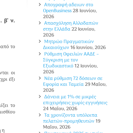
Απογραφή αδειων στο
OpenBusiness
28 Ιουνίου,
2026
 β’ ν.
Απασχόληση Αλλοδαπών
στην Ελλάδα
22 Ιουνίου,
2026
Μητρώο Πραγματικών
 από το
Δικαιούχων
16 Ιουνίου, 2026
Ρύθμιση Οφειλών ΑΑΔΕ –
Σύγκριση με τον
Εξωδικαστικό
12 Ιουνίου,
2026
ται οι
Νέα ρύθμιση 72 δόσεων σε
χρι έξι
Eφορία και Ταμεία
29 Μαΐου,
2026
Δάνεια με 1% σε μικρές
επιχειρήσεις χωρίς εγγυήσεις
ίζει το
24 Μαΐου, 2026
μισθίου
Τα χρονίζοντα υπόλοιπα
πελατών-προμηθευτών
19
Μαΐου, 2026
 η