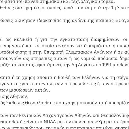
δρύματα του πανεπιστημιακού και τεχνολογικού τομέα,
θεί ως διατηρητέα, οι οποίες συνάπτονται μετά την 1η Σεπτ
σθώσεις ακινήτων ιδιοκτησίας της ανώνυμης εταιρίας «Οργ
αι ως κυλικεία ή για την εγκατάσταση διαφημίσεων, οι 
αι γυμναστήρια, τα οποία ανήκουν κατά κυριότητα η επικ
αυτοδιοίκησης ή στην Επιτροπή Ολυμπιακών Αγώνων ή σε α
ειτουργούν ως υπηρεσίες αυτών ή ως νομικά πρόσωπα δημ
όζεται και στις υφιστάμενες την 5η Αυγούστου 1991 μισθώσ
ιότητα ή τη χρήση αποκτά η Βουλή των Ελλήνων για τη στέγ
ργανα της για τη στέγαση των υπηρεσιών της ή των υπηρεσ
 των μισθώσεων αυτών,
σικής Αθηνών,
νούς Έκθεσης Θεσσαλονίκης που χρησιμοποιούνται ή προορίζο
όντων των Κεντρικών Λαχαναγορών Αθηνών και Θεσσαλονίκης
ή εκμισθωτής είναι το ΝΠΔΔ με την επωνυμία «Χρηματιστήρι
 των υπηρεσιών του, της ανώνυμης εταιρίας που έχει συστα