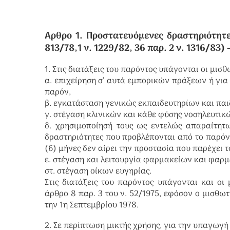
Αρθρο 1. Προστατευόμενες δραστηριότητες (
813/78,1 ν. 1229/82, 36 παρ. 2 ν. 1316/83)
–
1. Στις διατάξεις του παρόντος υπάγονται οι μισ
α. επιχείρηση σ’ αυτά εμπορικών πράξεων ή γι
παρόν,
β. εγκατάσταση γενικώς εκπαιδευτηρίων και πα
γ. στέγαση κλινικών και κάθε φύσης νοσηλευτικ
δ. χρησιμοποίησή τους ως εντελώς απαραίτη
δραστηριότητες που προβλέπονται από το παρόν
(6) μήνες δεν αίρει την προστασία που παρέχει τ
ε. στέγαση και λειτουργία φαρμακείων και φα
στ. στέγαση οίκων ευγηρίας.
Στις διατάξεις του παρόντος υπάγονται και οι
άρθρο 8 παρ. 3 του ν. 52/1975, εφόσον ο μισθωτ
την 1η Σεπτεμβρίου 1978.
2. Σε περίπτωση μικτής χρήσης, για την υπαγωγή