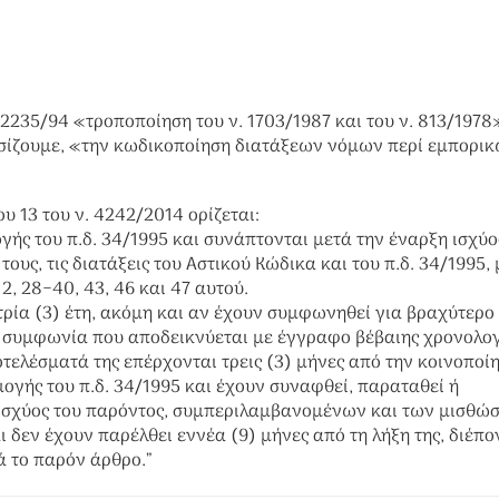
 2235/94 «τροποποίηση του ν. 1703/1987 και του ν. 813/1978»
σίζουμε, «την κωδικοποίηση διατάξεων νόμων περί εμπορι
υ 13 του ν. 4242/2014 ορίζεται:
γής του π.δ. 34/1995 και συνάπτονται μετά την έναρξη ισχύο
ους, τις διατάξεις του Αστικού Κώδικα και του π.δ. 34/1995, 
2, 28−40, 43, 46 και 47 αυτού.
ρία (3) έτη, ακόμη και αν έχουν συμφωνηθεί για βραχύτερο 
η συμφωνία που αποδεικνύεται με έγγραφο βέβαιης χρονολογ
ελέσματά της επέρχονται τρεις (3) μήνες από την κοινοποίη
μογής του π.δ. 34/1995 και έχουν συναφθεί, παραταθεί ή
 ισχύος του παρόντος, συμπεριλαμβανομένων και των μισθώ
 δεν έχουν παρέλθει εννέα (9) μήνες από τη λήξη της, διέπο
ά το παρόν άρθρο.”