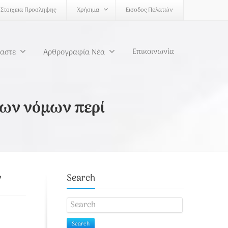
Στοιχεια Προσληψης
Χρήσιμα
Εισοδος Πελατών
Επικοινωνία
μαστε
Αρθρογραφία Νέα
εων νόμων περί
ν
Search
Search