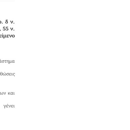
. δ ν.
 55 ν.
είμενο
ιάστημα
σθώσεις
ων και
 γένει