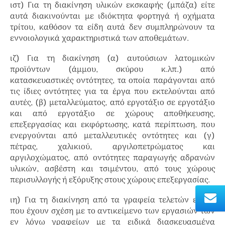
ιστ) Για τη διακίνηση υλικών εκσκαφής (μπάζα) είτε
αυτά διακινούνται με ιδιόκτητα φορτηγά ή οχήματα
τρίτου, καθόσον τα είδη αυτά δεν συμπληρώνουν τα
εννοιολογικά χαρακτηριστικά των αποθεμάτων.
ιζ) Για τη διακίνηση (α) αυτούσιων λατομικών
προϊόντων (άμμου, σκύρου κ.λπ.) από
κατασκευαστικές οντότητες, τα οποία παράγονται από
τις ίδιες οντότητες για τα έργα που εκτελούνται από
αυτές, (β) μεταλλεύματος, από εργοτάξιο σε εργοτάξιο
και από εργοτάξιο σε χώρους αποθήκευσης,
επεξεργασίας και εκφόρτωσης, κατά περίπτωση, που
ενεργούνται από μεταλλευτικές οντότητες και (γ)
πέτρας, χαλικιού, αργιλοπετρώματος και
αργιλοχώματος, από οντότητες παραγωγής αδρανών
υλικών, ασβέστη και τσιμέντου, από τους χώρους
περισυλλογής ή εξόρυξης στους χώρους επεξεργασίας.
ιη) Για τη διακίνηση από τα γραφεία τελετών ειδών
που έχουν σχέση με το αντικείμενο των εργασιών των
εν λόγω γραφείων με τα ειδικά διασκευασμένα