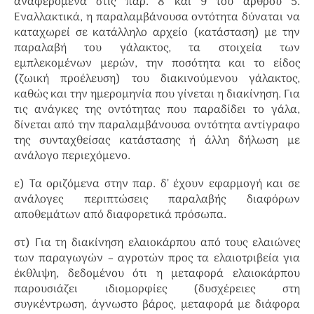
αναφερόμενα στις παρ. 8 και 9 του άρθρου 5.
Εναλλακτικά, η παραλαμβάνουσα οντότητα δύναται να
καταχωρεί σε κατάλληλο αρχείο (κατάσταση) με την
παραλαβή του γάλακτος, τα στοιχεία των
εμπλεκομένων μερών, την ποσότητα και το είδος
(ζωική προέλευση) του διακινούμενου γάλακτος,
καθώς και την ημερομηνία που γίνεται η διακίνηση. Για
τις ανάγκες της οντότητας που παραδίδει το γάλα,
δίνεται από την παραλαμβάνουσα οντότητα αντίγραφο
της συνταχθείσας κατάστασης ή άλλη δήλωση με
ανάλογο περιεχόμενο.
ε) Τα οριζόμενα στην παρ. δ’ έχουν εφαρμογή και σε
ανάλογες περιπτώσεις παραλαβής διαφόρων
αποθεμάτων από διαφορετικά πρόσωπα.
στ) Για τη διακίνηση ελαιοκάρπου από τους ελαιώνες
των παραγωγών – αγροτών προς τα ελαιοτριβεία για
έκθλιψη, δεδομένου ότι η μεταφορά ελαιοκάρπου
παρουσιάζει ιδιομορφίες (δυσχέρειες στη
συγκέντρωση, άγνωστο βάρος, μεταφορά με διάφορα