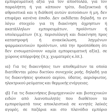
εμπορευματική αξία για τον αποστολέα, για τον
παραλήπτη ή για κάποιον τρίτο, διαζευκτικά ή
αθροιστικά και η διάθεσή αυτών αυτούσιων ή μη, δεν
επιφέρει κανένα έσοδο. Δεν εκδίδεται δηλαδή, το εν
λόγω στοιχείο για τη διακίνηση άχρηστων ή
ακατάλληλων εμπορευμάτων, προϊόντων ή
υπολειμμάτων (π.χ. περισυλλογή και διακίνηση προς
καταστροφή ή ανακύκλωση, ληγμένων
φαρμακευτικών προϊόντων, υπό την προϋπόθεση ότι
δεν ενσωματώνουν καμία εμπορευματική αξία), σε
χώρους απόρριψης (π.χ. χωματερές κ.λπ.).
ια) Για τις διακινήσεις των αποθεμάτων τα οποία
διατίθενται μέσω δικτύου συνεχούς ροής, δηλαδή για
τις διακινήσεις φυσικού αερίου, ύδατος, αεριόφωτος,
ηλεκτρικού ρεύματος και θερμικής ενέργειας.
ιβ) Για τις διακινήσεις βιομηχανικών και βιοτεχνικών
ειδών από λιανοπωλητές που διαθέτουν τα
εμπορεύματά τους αποκλειστικά σε κινητές λαϊκές
αγορές, σε παζάρια και στο πλανόδιο εμπόριο