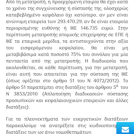
Από τη μετατροπή, η προερχόμενη εταιρία θα έχει κατά
το χρόνο της συγχώνευσης ή σύστασής της, ολοσχερώς
καταβεβλημένο κεφάλαιο όχι κατώτερο, αν μεν είναι
ανώνυμη εταιρεία των 293.470,29, αν δε είναι εταιρεία
περιορισμένης ευθύνης ή ΙΚΕ 146.735 ευρώ. Στην
περίπτωση μετατροπής ατομικής επιχείρησης σε ΕΠΕ ή
ΙΚΕ τα εταιρικά μερίδια, τα αντιστοιχούντα στην αξία
του εισφερόμενου κεφαλαίου, θα είναι μη
μεταβιβάσιμα κατά ποσοστό 75% του συνόλου για μία
πενταετία από της μετατροπής. Η διαδικασία που
ακολουθείται, σε κάθε περίπτωση, για την μετατροπή,
είναι αυτή που απαιτείται για την σύσταση της ΙΚΕ
(όπως ορίζεται στο άρθρο 51 του Ν 4072/2012). Το
Α
άρθρο 51 παραπέμπει στις διατάξεις του άρθρου 5
του
Ν 3853/2010 (Απλοποίηση διαδικασιών σύστασης
προσωπικών και κεφαλαιουχικών εταιρειών και άλλες
διατάξεις).
Για τα πλεονεκτήματα των ευεργετικών διατάξεων
παρακαλούμε να ανατρέξετε στις κωδικοποιημένες
διατάξεις των ως άνω νομοθετημάτων.