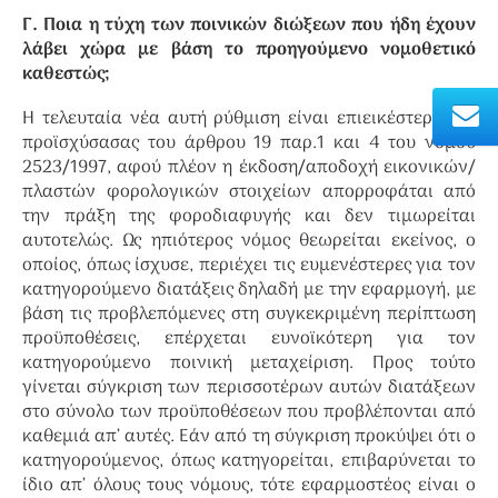
Γ. Ποια η τύχη των ποινικών διώξεων που ήδη έχουν
λάβει χώρα με βάση το προηγούμενο νομοθετικό
καθεστώς;
Η τελευταία νέα αυτή ρύθμιση είναι επιεικέστερη της
προϊσχύσασας του άρθρου 19 παρ.1 και 4 του νόμου
2523/1997, αφού πλέον η έκδοση/αποδοχή εικονικών/
πλαστών φορολογικών στοιχείων απορροφάται από
την πράξη της φοροδιαφυγής και δεν τιμωρείται
αυτοτελώς. Ως ηπιότερος νόμος θεωρείται εκείνος, ο
οποίος, όπως ίσχυσε, περιέχει τις ευμενέστερες για τον
κατηγορούμενο διατάξεις δηλαδή με την εφαρμογή, με
βάση τις προβλεπόμενες στη συγκεκριμένη περίπτωση
προϋποθέσεις, επέρχεται ευνοϊκότερη για τον
κατηγορούμενο ποινική μεταχείριση. Προς τούτο
γίνεται σύγκριση των περισσοτέρων αυτών διατάξεων
στο σύνολο των προϋποθέσεων που προβλέπονται από
καθεμιά απ’ αυτές. Εάν από τη σύγκριση προκύψει ότι ο
κατηγορούμενος, όπως κατηγορείται, επιβαρύνεται το
ίδιο απ’ όλους τους νόμους, τότε εφαρμοστέος είναι ο