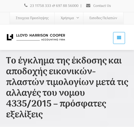
23 11758 333 & 697 88 56000
|
Contact Us
Στοιχεια Προσληψης
Χρήσιμα
Εισοδος Πελατών
Το έγκλημα της έκδοσης και
αποδοχής εικονικών-
πλαστών τιμολογίων μετά τις
αλλαγές του νομου
4335/2015 – πρόσφατες
εξελίξεις