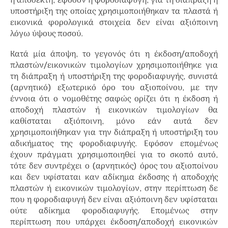
ή αποδέκτη, εφόσον η φοροδιαφυγή, για τη διάπραξη ή
υποστήριξη της οποίας χρησιμοποιήθηκαν τα πλαστά ή
εικονικά φορολογικά στοιχεία δεν είναι αξιόποινη
λόγω ύψους ποσού.
Κατά μία άποψη, το γεγονός ότι η έκδοση/αποδοχή
πλαστών/εικονικών τιμολογίων χρησιμοποιήθηκε για
τη διάπραξη ή υποστήριξη της φοροδιαφυγής, συνιστά
(αρνητικό) εξωτερικό όρο του αξιοποίνου, με την
έννοια ότι ο νομοθέτης σαφώς ορίζει ότι η έκδοση ή
αποδοχή πλαστών ή εικονικών τιμολογίων θα
καθίσταται αξιόποινη, μόνο εάν αυτά δεν
χρησιμοποιήθηκαν για την διάπραξη ή υποστήριξη του
αδικήματος της φοροδιαφυγής. Εφόσον επομένως
έχουν πράγματι χρησιμοποιηθεί για το σκοπό αυτό,
τότε δεν συντρέχει ο (αρνητικός) όρος του αξιοποίνου
και δεν υφίσταται καν αδίκημα έκδοσης ή αποδοχής
πλαστών ή εικονικών τιμολογίων, στην περίπτωση δε
που η φοροδιαφυγή δεν είναι αξιόποινη δεν υφίσταται
ούτε αδίκημα φοροδιαφυγής. Επομένως στην
περίπτωση που υπάρχει έκδοση/αποδοχή εικονικών