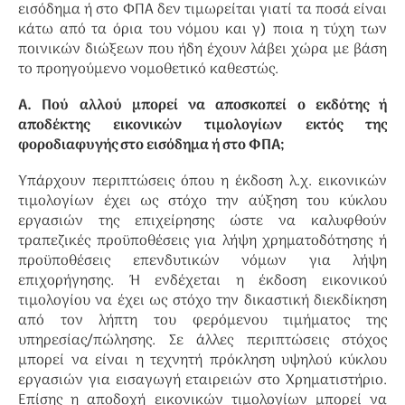
εισόδημα ή στο ΦΠΑ δεν τιμωρείται γιατί τα ποσά είναι
κάτω από τα όρια του νόμου και γ) ποια η τύχη των
ποινικών διώξεων που ήδη έχουν λάβει χώρα με βάση
το προηγούμενο νομοθετικό καθεστώς.
Α. Πού αλλού μπορεί να αποσκοπεί ο εκδότης ή
αποδέκτης εικονικών τιμολογίων εκτός της
φοροδιαφυγής στο εισόδημα ή στο ΦΠΑ;
Υπάρχουν περιπτώσεις όπου η έκδοση λ.χ. εικονικών
τιμολογίων έχει ως στόχο την αύξηση του κύκλου
εργασιών της επιχείρησης ώστε να καλυφθούν
τραπεζικές προϋποθέσεις για λήψη χρηματοδότησης ή
προϋποθέσεις επενδυτικών νόμων για λήψη
επιχορήγησης. Ή ενδέχεται η έκδοση εικονικού
τιμολογίου να έχει ως στόχο την δικαστική διεκδίκηση
από τον λήπτη του φερόμενου τιμήματος της
υπηρεσίας/πώλησης. Σε άλλες περιπτώσεις στόχος
μπορεί να είναι η τεχνητή πρόκληση υψηλού κύκλου
εργασιών για εισαγωγή εταιρειών στο Χρηματιστήριο.
Επίσης η αποδοχή εικονικών τιμολογίων μπορεί να