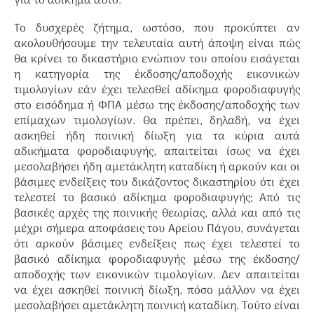
για το αδίκημα αυτό.
Το δυσχερές ζήτημα, ωστόσο, που προκύπτει αν
ακολουθήσουμε την τελευταία αυτή άποψη είναι πώς
θα κρίνει το δικαστήριο ενώπιον του οποίου εισάγεται
η κατηγορία της έκδοσης/αποδοχής εικονικών
τιμολογίων εάν έχει τελεσθεί αδίκημα φοροδιαφυγής
στο εισόδημα ή ΦΠΑ μέσω της έκδοσης/αποδοχής των
επίμαχων τιμολογίων. Θα πρέπει, δηλαδή, να έχει
ασκηθεί ήδη ποινική δίωξη για τα κύρια αυτά
αδικήματα φοροδιαφυγής, απαιτείται ίσως να έχει
μεσολαβήσει ήδη αμετάκλητη καταδίκη ή αρκούν και οι
βάσιμες ενδείξεις του δικάζοντος δικαστηρίου ότι έχει
τελεστεί το βασικό αδίκημα φοροδιαφυγής; Από τις
βασικές αρχές της ποινικής θεωρίας, αλλά και από τις
μέχρι σήμερα αποφάσεις του Αρείου Πάγου, συνάγεται
ότι αρκούν βάσιμες ενδείξεις πως έχει τελεστεί το
βασικό αδίκημα φοροδιαφυγής μέσω της έκδοσης/
αποδοχής των εικονικών τιμολογίων. Δεν απαιτείται
να έχει ασκηθεί ποινική δίωξη, πόσο μάλλον να έχει
μεσολαβήσει αμετάκλητη ποινική καταδίκη. Τούτο είναι