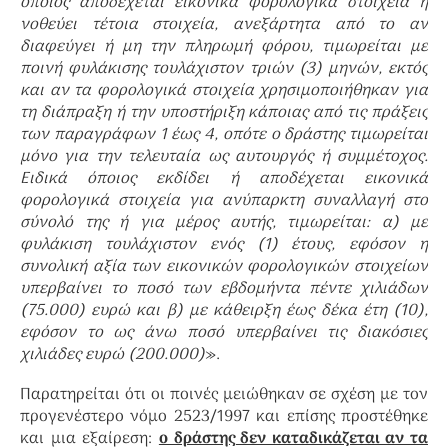
όποιος αποδέχεται εικονικά φορολογικά στοιχεία ή
νοθεύει τέτοια στοιχεία, ανεξάρτητα από το αν
διαφεύγει ή μη την πληρωμή φόρου, τιμωρείται με
ποινή φυλάκισης τουλάχιστον τριών (3) μηνών, εκτός
και αν τα φορολογικά στοιχεία χρησιμοποιήθηκαν για
τη διάπραξη ή την υποστήριξη κάποιας από τις πράξεις
των παραγράφων 1 έως 4, οπότε ο δράστης τιμωρείται
μόνο για την τελευταία ως αυτουργός ή συμμέτοχος.
Ειδικά όποιος εκδίδει ή αποδέχεται εικονικά
φορολογικά στοιχεία για ανύπαρκτη συναλλαγή στο
σύνολό της ή για μέρος αυτής, τιμωρείται: α) με
φυλάκιση τουλάχιστον ενός (1) έτους, εφόσον η
συνολική αξία των εικονικών φορολογικών στοιχείων
υπερβαίνει το ποσό των εβδομήντα πέντε χιλιάδων
(75.000) ευρώ και β) με κάθειρξη έως δέκα έτη (10),
εφόσον το ως άνω ποσό υπερβαίνει τις διακόσιες
χιλιάδες ευρώ (200.000)
».
Παρατηρείται ότι οι ποινές μειώθηκαν σε σχέση με τον
προγενέστερο νόμο 2523/1997 και επίσης προστέθηκε
και μια εξαίρεση:
ο δράστης δεν καταδικάζεται αν τα