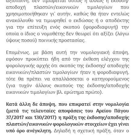
αξιόποινη, δεν τιμωρείται ούτως ή άλλως η έκδοση/
αποδοχή πλαστών/εικονικών τιμολογίων που
χρησιμοποιήθηκαν γι’ αυτήν, καθώς θα ήταν εντελώς
ανακόλουθο να τιμωρηθεί ο εκδώσας ή ο αποδέκτης
για την επίτευξη ενός σκοπού (φοροδιαφυγή) την
οποία ο ίδιος ο νομοθέτης δεν θεωρεί ότι αξίζει (λόγω
ύψους ποσού) ποινικής προστασίας.
Επομένως, με βάση αυτή την νομολογιακή άποψη,
εφόσον προκύπτει ήδη από την έκθεση ελέγχου της
φορολογικής αρχής ότι σκοπός της έκδοσης/ αποδοχής
εικονικών/πλαστών τιμολογίων ήταν η φοροδιαφυγή,
τότε θα πρέπει να απαλλάσσεται ο κατηγορούμενος
(για τυχόν άλλους σκοπούς της έκδοσης/αποδοχής
εικονικών τιμολογίων βλ. ερώτημα πρώτο).
Κατά άλλη δε άποψη, που επικρατεί στην νομολογία
(μετά τις τελευταίες αποφάσεις του Αρείου Πάγου
37/2017 και 130/2017) η πράξη της έκδοσης/αποδοχής
πλαστών/εικονικών φορολογικών στοιχείων έχει γίνει
υπό όρο ανέγκλητη.
Δηλαδή η σχετική πράξη, όταν ο