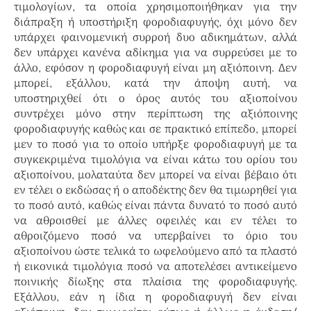
τιμολογίων, τα οποία χρησιμοποιήθηκαν για την
διάπραξη ή υποστήριξη φοροδιαφυγής, όχι μόνο δεν
υπάρχει φαινομενική συρροή δυο αδικημάτων, αλλά
δεν υπάρχει κανένα αδίκημα για να συρρεύσει με το
άλλο, εφόσον η φοροδιαφυγή είναι μη αξιόποινη. Δεν
μπορεί, εξάλλου, κατά την άποψη αυτή, να
υποστηριχθεί ότι ο όρος αυτός του αξιοποίνου
συντρέχει μόνο στην περίπτωση της αξιόποινης
φοροδιαφυγής καθώς και σε πρακτικό επίπεδο, μπορεί
μεν το ποσό για το οποίο υπήρξε φοροδιαφυγή με τα
συγκεκριμένα τιμολόγια να είναι κάτω του ορίου του
αξιοποίνου, μολαταύτα δεν μπορεί να είναι βέβαιο ότι
εν τέλει ο εκδώσας ή ο αποδέκτης δεν θα τιμωρηθεί για
το ποσό αυτό, καθώς είναι πάντα δυνατό το ποσό αυτό
να αθροισθεί με άλλες οφειλές και εν τέλει το
αθροιζόμενο ποσό να υπερβαίνει το όριο του
αξιοποίνου ώστε τελικά το ωφελούμενο από τα πλαστό
ή εικονικά τιμολόγια ποσό να αποτελέσει αντικείμενο
ποινικής δίωξης στα πλαίσια της φοροδιαφυγής.
Εξάλλου, εάν η ίδια η φοροδιαφυγή δεν είναι