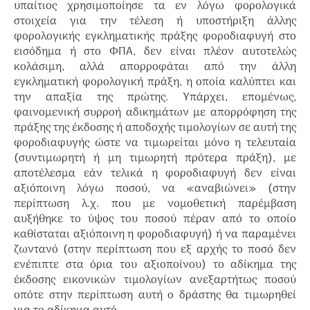
υπαίτιος χρησιμοποίησε τα εν λόγω φορολογικά
στοιχεία για την τέλεση ή υποστήριξη άλλης
φορολογικής εγκληματικής πράξης φοροδιαφυγή στο
εισόδημα ή στο ΦΠΑ, δεν είναι πλέον αυτοτελώς
κολάσιμη, αλλά απορροφάται από την άλλη
εγκληματική φορολογική πράξη, η οποία καλύπτει και
την απαξία της πρώτης. Υπάρχει, επομένως,
φαινομενική συρροή αδικημάτων με απορρόφηση της
πράξης της έκδοσης ή αποδοχής τιμολογίων σε αυτή της
φοροδιαφυγής ώστε να τιμωρείται μόνο η τελευταία
(συντιμωρητή ή μη τιμωρητή πρότερα πράξη), με
αποτέλεσμα εάν τελικά η φοροδιαφυγή δεν είναι
αξιόποινη λόγω ποσού, να «αναβιώνει» (στην
περίπτωση λ.χ. που με νομοθετική παρέμβαση
αυξήθηκε το ύψος του ποσού πέραν από το οποίο
καθίσταται αξιόποινη η φοροδιαφυγή) ή να παραμένει
ζωντανό (στην περίπτωση που εξ αρχής το ποσό δεν
ενέπιπτε στα όρια του αξιοποίνου) το αδίκημα της
έκδοσης εικονικών τιμολογίων ανεξαρτήτως ποσού
οπότε στην περίπτωση αυτή ο δράστης θα τιμωρηθεί