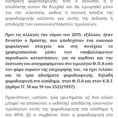
διάπραξη φοροδιαφυγής, τότε ο εκδώσας ή ο
αποδέκτης αυτών θα διωχθεί και θα τιμωρηθεί μόνο
για την τελευταία, καθώς η ποινική απαξία της
φοροδιαφυγής καλύπτει και αυτήν της έκδοσης ή
αποδοχής των εικονικών/πλαστών τιμολογίων.
Πριν τις αλλαγές του νόμου του 2015, εξάλλου, ήταν
δυνατόν ο δράστης, που αποδεχόταν ένα εικονικό
φορολογικό στοιχείο και στη συνέχεια το
χρησιμοποιούσε μέσω των υποβαλλόμενων
περιοδικών καταστάσεων, για να κερδίσει και την
έκπτωση του αναγραφόμενου στο τιμολόγιο Φ.Π.Α από
τον φόρο εκροών της επιχείρησης του, να έχει τελέσει
και τα τρία αδικήματα φοροδιαφυγής, δηλαδή
φοροδιαφυγή στο εισόδημα, στον Φ.Π.Α και στον Κ.Β.Σ
(άρθρα 17, 18 και 19 του 2523/1997).
Προκύπτουν, ωστόσο, τρία ερωτήματα: α) πού αλλού
μπορεί να αποσκοπεί ο εκδότης/ αποδέκτης εικονικών
τιμολογίων εκτός της φοροδιαφυγής στο εισόδημα ή
στο ΦΠΑ, β) τι συμβαίνει όταν η φοροδιαφυγή στο