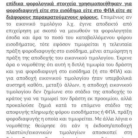
επίδικα φορολογικά στοιχεία χρησιμοποιήθηκαν για
φοροδιαφυγή είτε στο εισόδημα είτε στο ΦΠΑ είτε σε
διάφορους παρακρατούμενους φόρους.
Επομένως αν
το εικονικό τιμολόγιο λ.χ. έγινε αποδεκτό από
επιχείρηση με σκοπό να μειωθούν τα φορολογητέα
έσοδα και άρα το ποσό του καταβαλλόμενου φόρου
εισοδήματος, τότε εφόσον τιμωρείται η τελευταία
πράξη φοροδιαφυγής στο εισόδημα, μένει ατιμώρητη η
πράξη της αποδοχής του εικονικού τιμολογίου. Έκρινε
άρα ο νομοθέτης ότι αυτή η διπλή τιμωρία του δράστη
και για φοροδιαφυγή στο εισόδημα (ή στο ΦΠΑ) και
για αποδοχή εικονικού τιμολογίου ήταν υπερβολικά
αυστηρή καθότι, μεταξύ άλλων, η αποδοχή εικονικού
τιμολογίου δεν ζημίωνε στο στάδιο της αποδοχής το
κράτος για να τιμωρεί τον δράστη εκ προοιμίου, αλλά
προκαλούσε ζημιά κατά το επόμενο στάδιο της
αποφυγής πληρωμής φόρου εισοδήματος ή ΦΠΑ, πράξη
φοροδιαφυγής η οποία και τιμωρείται. Με άλλα λόγια ο
νομοθέτης θεώρησε ότι εάν η έκδοση/αποδοχή
πλαστών/εικονικών τιμολογίων αποσκοπεί στη