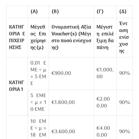
(Α)
(Β)
(Γ)
(Δ)
Έντ
ΚΑΤΗΓ
Μέγεθ
Ονομαστική Αξία
Μέγιστ
αση
ΟΡΙΑ Ε
ος Επι
Voucher(s) (Μέγι
η επιλέ
ενίσ
ΠΙΧΕΙΡ
χείρησ
στο ποσό ενίσχυσ
ξιμη δα
χυσ
ΗΣΗΣ
ης (μ)
ης)
πάνη
ης
0,01 Ε
ΜΕ < μ
€1.000,
€900,00
90%
≤ 5 ΕΜ
00
ΚΑΤΗΓ
Ε
ΟΡΙΑ 1
5 ΕΜΕ
€2.00
< μ ≤ 1
€1.800,00
90%
0,00
0 ΕΜΕ
10 ΕΜ
Ε < μ ≤
€4.00
€3.600,00
90%
18 ΕΜ
0,00