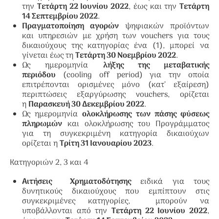
την
Τετάρτη 22 Ιουνίου 2022
, έως και την
Τετάρτη
14 Σεπτεμβρίου 2022
.
Πραγματοποίηση αγορών
ψηφιακών προϊόντων
και υπηρεσιών με χρήση των vouchers για τους
δικαιούχους της κατηγορίας ένα (1), μπορεί να
γίνεται έως τη
Τετάρτη 30 Νοεμβρίου 2022
.
Ως ημερομηνία
λήξης της μεταβατικής
περιόδου
(cooling off period) για την οποία
επιτρέπονται ορισμένες μόνο (κατ’ εξαίρεση)
περιπτώσεις εξαργύρωσης vouchers, ορίζεται
η
Παρασκευή 30 Δεκεμβρίου 2022
.
Ως ημερομηνία
ολοκλήρωσης των πάσης φύσεως
πληρωμών
και ολοκλήρωσης του Προγράμματος
για τη συγκεκριμένη κατηγορία δικαιούχων
ορίζεται η
Τρίτη 31 Ιανουαρίου 2023
.
Κατηγοριών 2, 3 και 4
Αιτήσεις Χρηματοδότησης
ειδικά για τους
δυνητικούς δικαιούχους που εμπίπτουν στις
συγκεκριμένες κατηγορίες, μπορούν να
υποβάλλονται από την
Τετάρτη 22 Ιουνίου 2022
,