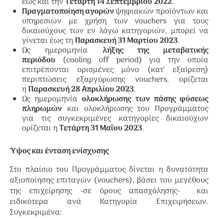
έως και την
Τετάρτη 14 Σεπτεμβρίου 2022
.
Πραγματοποίηση αγορών
ψηφιακών προϊόντων και
υπηρεσιών με χρήση των vouchers για τους
δικαιούχους των εν λόγω κατηγοριών, μπορεί να
γίνεται έως τη
Παρασκευή 31 Μαρτίου 2023
.
Ως ημερομηνία
λήξης της μεταβατικής
περιόδου
(cooling off period) για την οποία
επιτρέπονται ορισμένες μόνο (κατ’ εξαίρεση)
περιπτώσεις εξαργύρωσης vouchers, ορίζεται
η
Παρασκευή 28 Απριλίου 2023
.
Ως ημερομηνία
ολοκλήρωσης των πάσης φύσεως
πληρωμών
και ολοκλήρωσης του Προγράμματος
για τις συγκεκριμένες κατηγορίες δικαιούχων
ορίζεται η
Τετάρτη 31 Μαΐου 2023
.
Ύψος και ένταση ενίσχυσης
Στο πλαίσιο του Προγράμματος δίνεται η δυνατότητα
αξιοποίησης επιταγών (vouchers), βάσει του μεγέθους
της επιχείρησης -σε όρους απασχόλησης- και
ειδικότερα ανά Κατηγορία Επιχειρήσεων.
Συγκεκριμένα: