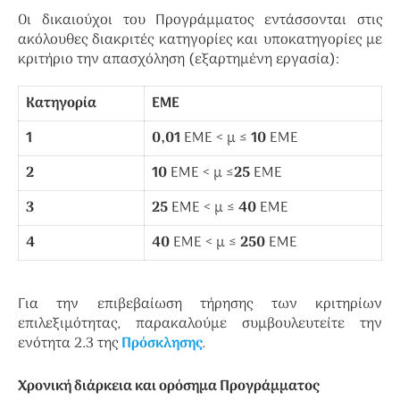
Οι δικαιούχοι του Προγράμματος εντάσσονται στις
ακόλουθες διακριτές κατηγορίες και υποκατηγορίες με
κριτήριο την απασχόληση (εξαρτημένη εργασία):
Κατηγορία
ΕΜΕ
1
0,01
ΕΜΕ < μ ≤
10
ΕΜΕ
2
10
ΕΜΕ < μ ≤
25
ΕΜΕ
3
25
ΕΜΕ < μ ≤
40
ΕΜΕ
4
40
ΕΜΕ < μ ≤
250
ΕΜΕ
Για την επιβεβαίωση τήρησης των κριτηρίων
επιλεξιμότητας, παρακαλούμε συμβουλευτείτε την
ενότητα 2.3 της
Πρόσκλησης
.
Χρονική διάρκεια και ορόσημα Προγράμματος