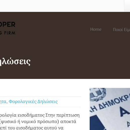
Home
Ποιοί Εί
ηλώσεις
ητα
,
Φορολογικές Δηλώσεις
ρολογία εισοδήματος Στην περίπτωση
 (φυσικό ή νομικό πρόσωπο) αποκτά
επί του εισοδήματος αυτού να