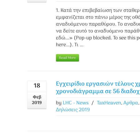
1. Κατά την επιβεβαίωση των σταθε
εμφανίζεται στο πάνω μέρος της οθ
αναδυόμενου παραθύρου. Το αναδυόμ
να δείτε αυτό το αναδυόμενο παράθ
εδώ...» (Pop-up blocked. To see this p
here...). Τι ...
Read More
Εγχειρίδιο εργασιών τέλους χ
18
χρονοδιάγραμμα σε 56 διαδο
Φεβ
by
LHC - News
/
TaxHeaven
,
Αρθρα
2019
Δηλώσεις 2019