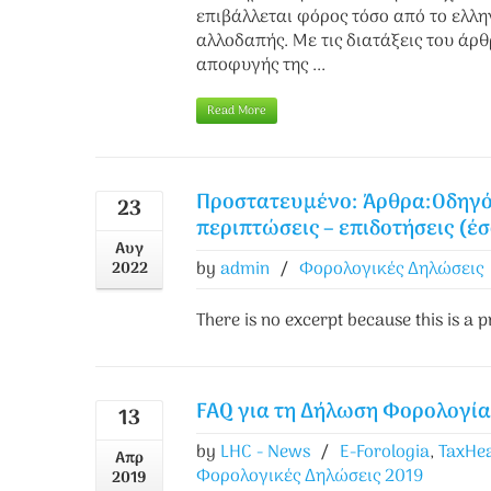
επιβάλλεται φόρος τόσο από το ελλη
αλλοδαπής. Με τις διατάξεις του άρ
αποφυγής της ...
Read More
Πρoστατευμένο: Άρθρα:Οδηγός
23
περιπτώσεις – επιδοτήσεις (έ
Αυγ
by
admin
/
Φορολογικές Δηλώσεις
2022
There is no excerpt because this is a p
FAQ για τη Δήλωση Φορολογία
13
by
LHC - News
/
E-Forologia
,
TaxHe
Απρ
Φορολογικές Δηλώσεις 2019
2019