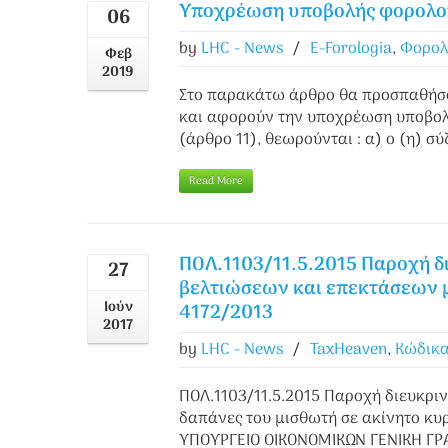
Υποχρέωση υποβολής φορολογ
06
by
LHC - News
/
E-Forologia
,
Φορολ
Φεβ
2019
Στο παρακάτω άρθρο θα προσπαθήσου
και αφορούν την υποχρέωση υποβολ
(άρθρο 11), θεωρούνται : α) ο (η) σ
Read More
ΠΟΛ.1103/11.5.2015 Παροχή δ
27
βελτιώσεων και επεκτάσεων με
Ιούν
4172/2013
2017
by
LHC - News
/
TaxHeaven
,
Κώδικα
ΠΟΛ.1103/11.5.2015 Παροχή διευκρι
δαπάνες του μισθωτή σε ακίνητο κυρ
ΥΠΟΥΡΓΕΙΟ ΟΙΚΟΝΟΜΙΚΩΝ ΓΕΝΙΚΗ ΓΡ