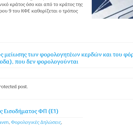
νικό κράτος όσο και από το κράτος της
θρου 9 του ΚΦΕ καθορίζεται ο τρόπος
 μείωσης των φορολογητέων κερδών και του φόρου
σοδα), που δεν φορολογούνται
rotected post.
ς Εισοδήματος ΦΠ (Ε1)
aven
,
Φορολογικές Δηλώσεις
,