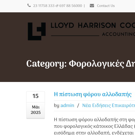
23 11758 333 & 697 88 56000
|
Contact Us
Category: Φορολογικές Δ
Η πίστωση φόρου αλλοδαπής
15
by
admin
/
Νέα Ειδήσεις Επικαιρότ
Μάι
2025
Η πίστωση φόρου αλλοδαπής στη φο
που φορολογικός κάτοικος Ελλάδας
εισόδημα στην αλλοδαπή, ενδέχεται 