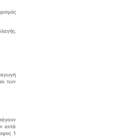
ορισμός
λαγής,
ισαγωγή
και των
ισάγουν
ον αυτά
αφος 1