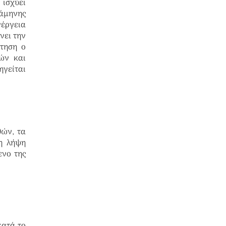
 ισχύει
άμηνης
έργεια
νει
την
ίτηση ο
ών και
ηγείται
θών, τα
η λήψη
ενο της