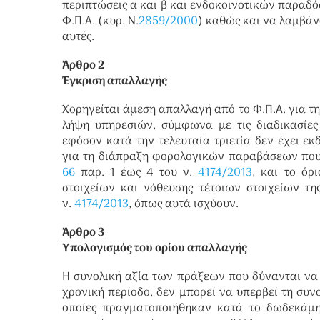
περιπτώσεις α και β και ενδοκοινοτικών παραδ
Φ.Π.Α. (κυρ. Ν.
2859/2000
) καθώς και να λαμβάν
αυτές.
Άρθρο 2
Έγκριση απαλλαγής
Χορηγείται άμεση απαλλαγή από το Φ.Π.Α. για τ
λήψη υπηρεσιών, σύμφωνα με τις διαδικασίε
εφόσον κατά την τελευταία τριετία δεν έχει ε
για τη διάπραξη φορολογικών παραβάσεων που 
66
παρ. 1 έως 4 του ν.
4174/2013
, και το όρ
στοιχείων και νόθευσης τέτοιων στοιχείων τη
ν.
4174/2013
, όπως αυτά ισχύουν.
Άρθρο 3
Υπολογισμός του ορίου απαλλαγής
Η συνολική αξία των πράξεων που δύνανται ν
χρονική περίοδο, δεν μπορεί να υπερβεί τη συ
οποίες πραγματοποιήθηκαν κατά το δωδεκάμη