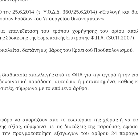
Οικονομικών”.
της 25.6.2014 (τ. Υ.Ο.Δ.Δ. 360/25.6.2014) «Επιλογή και δι
μοσίων Εσόδων του Υπουργείου Οικονομικών».
ια επανεξέταση του τρόπου χορήγησης του ορίου απαλ
ς Σύσκεψης της Ευρωπαϊκής Επιτροπής Φ.Π.Α. (30.11.2007).
ροκαλείται δαπάνη εις βάρος του Κρατικού Προϋπολογισμού,
τη διαδικασία απαλλαγής από το ΦΠΑ για την αγορά ή την ε
δοκοινοτική παράδοση, αυτούσια ή μεταποιημένα, καθώς 
 αυτές, σύμφωνα με τα επόμενα άρθρα.
ο φόρο να αγοράζουν από το εσωτερικό της χώρας ή να ε
ης αξίας, σύμφωνα με τις διατάξεις της παρούσας, εφόσ
ια την πραγματοποίηση εξαγωγών του άρθρου 24 παράγρ