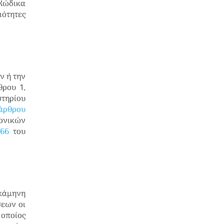
 Κώδικα
ιότητες
ν ή την
ρου 1,
στηρίου
άρθρου
κονικών
66
του
εκάμηνη
σεων οι
οποίος