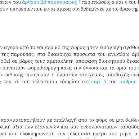
όσεων του
άρθρου 28 παράγραφος 1
περιπτώσεις α και γ του
ουν υπηρεσίες που είναι άμεσα συνδεδεμένες με τις δραστηρ
ην αγορά από το εσωτερικό της χώρας ή την εισαγωγή αγαθώ
ς της παρούσας, στα δικαιούχα πρόσωπα του ανωτέρω άρθ
κδοθεί σε βάρος τους αμετάκλητη απόφαση διοικητικού δικα
συνιστούν φοροδιαφυγή κατά την έννοια και τα όρια του
ιο έκδοσης εικονικών ή πλαστών στοιχείων, αποδοχής ει
ς περ. α’ του τελευταίου εδαφίου της
παρ. 5
του
άρθρου 
α πραγματοποιηθούν με απαλλαγή από το φόρο σε μία δωδ
νολική αξία των εξαγωγών και των ενδοκοινοτικών παραδό
νο που ολοκληρώνεται την τελευταία ημέρα του μήνα ο 