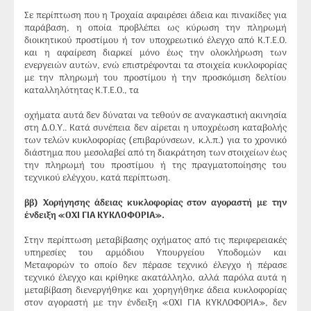
Σε περίπτωση που η Τροχαία αφαιρέσει άδεια και πινακίδες για
παράβαση, η οποία προβλέπει ως κύρωση την πληρωμή
διοικητικού προστίμου ή τον υποχρεωτικό έλεγχο από Κ.Τ.Ε.Ο.
και η αφαίρεση διαρκεί μόνο έως την ολοκλήρωση των
ενεργειών αυτών, ενώ επιστρέφονται τα στοιχεία κυκλοφορίας
με την πληρωμή του προστίμου ή την προσκόμιση δελτίου
καταλληλότητας Κ.Τ.Ε.Ο., τα
οχήματα αυτά δεν δύναται να τεθούν σε αναγκαστική ακινησία
στη Δ.Ο.Υ.. Κατά συνέπεια δεν αίρεται η υποχρέωση καταβολής
των τελών κυκλοφορίας (επιβαρύνσεων, κ.λ.π.) για το χρονικό
διάστημα που μεσολαβεί από τη διακράτηση των στοιχείων έως
την πληρωμή του προστίμου ή της πραγματοποίησης του
τεχνικού ελέγχου, κατά περίπτωση.
ββ) Χορήγησης άδειας κυκλοφορίας στον αγοραστή με την
ένδειξη «ΟΧΙ ΓΙΑ ΚΥΚΛΟΦΟΡΙΑ».
Στην περίπτωση μεταβίβασης οχήματος από τις περιφερειακές
υπηρεσίες του αρμόδιου Υπουργείου Υποδομών και
Μεταφορών το οποίο δεν πέρασε τεχνικό έλεγχο ή πέρασε
τεχνικό έλεγχο και κρίθηκε ακατάλληλο, αλλά παρόλα αυτά η
μεταβίβαση διενεργήθηκε και χορηγήθηκε άδεια κυκλοφορίας
στον αγοραστή με την ένδειξη «ΟΧΙ ΓΙΑ ΚΥΚΛΟΦΟΡΙΑ», δεν