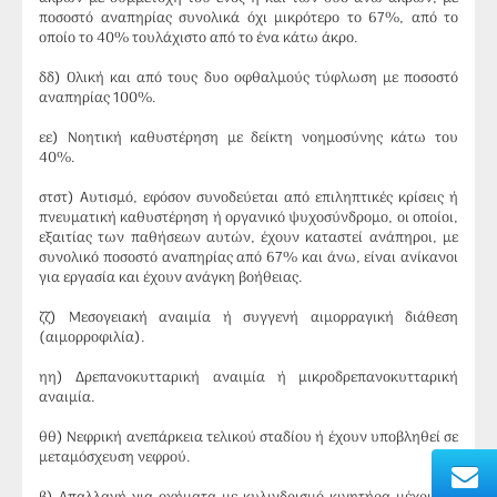
ποσοστό αναπηρίας συνολικά όχι μικρότερο το 67%, από το
οποίο το 40% τουλάχιστο από το ένα κάτω άκρο.
δδ) Ολική και από τους δυο οφθαλμούς τύφλωση με ποσοστό
αναπηρίας 100%.
εε) Νοητική καθυστέρηση με δείκτη νοημοσύνης κάτω του
40%.
στστ) Αυτισμό, εφόσον συνοδεύεται από επιληπτικές κρίσεις ή
πνευματική καθυστέρηση ή οργανικό ψυχοσύνδρομο, οι οποίοι,
εξαιτίας των παθήσεων αυτών, έχουν καταστεί ανάπηροι, με
συνολικό ποσοστό αναπηρίας από 67% και άνω, είναι ανίκανοι
για εργασία και έχουν ανάγκη βοήθειας.
ζζ) Μεσογειακή αναιμία ή συγγενή αιμορραγική διάθεση
(αιμορροφιλία).
ηη) Δρεπανοκυτταρική αναιμία ή μικροδρεπανοκυτταρική
αναιμία.
θθ) Νεφρική ανεπάρκεια τελικού σταδίου ή έχουν υποβληθεί σε
μεταμόσχευση νεφρού.