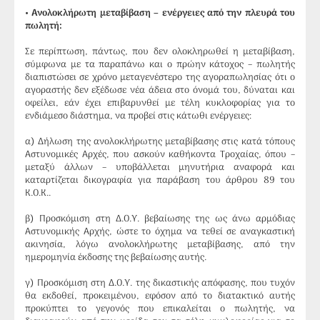
• Ανολοκλήρωτη μεταβίβαση – ενέργειες από την πλευρά του
πωλητή:
Σε περίπτωση, πάντως, που δεν ολοκληρωθεί η μεταβίβαση,
σύμφωνα με τα παραπάνω και ο πρώην κάτοχος – πωλητής
διαπιστώσει σε χρόνο μεταγενέστερο της αγοραπωλησίας ότι ο
αγοραστής δεν εξέδωσε νέα άδεια στο όνομά του, δύναται και
οφείλει, εάν έχει επιβαρυνθεί με τέλη κυκλοφορίας για το
ενδιάμεσο διάστημα, να προβεί στις κάτωθι ενέργειες:
α) Δήλωση της ανολοκλήρωτης μεταβίβασης στις κατά τόπους
Αστυνομικές Αρχές, που ασκούν καθήκοντα Τροχαίας, όπου –
μεταξύ άλλων – υποβάλλεται μηνυτήρια αναφορά και
καταρτίζεται δικογραφία για παράβαση του άρθρου 89 του
Κ.Ο.Κ..
β) Προσκόμιση στη Δ.Ο.Υ. βεβαίωσης της ως άνω αρμόδιας
Αστυνομικής Αρχής, ώστε το όχημα να τεθεί σε αναγκαστική
ακινησία, λόγω ανολοκλήρωτης μεταβίβασης, από την
ημερομηνία έκδοσης της βεβαίωσης αυτής.
γ) Προσκόμιση στη Δ.Ο.Υ. της δικαστικής απόφασης, που τυχόν
θα εκδοθεί, προκειμένου, εφόσον από το διατακτικό αυτής
προκύπτει το γεγονός που επικαλείται ο πωλητής, να