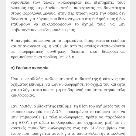
νομοθεσία των τελών κυκλοφορίας και εξυπηρετεί τους
σκοπούς της φορολογίας αυτής, παρέχοντας τη δυνατότητα
στους φορολογουμένους, στην περίπτωση κατά την οποία δεν
δύνανται, για λόγους που δεν ανάγονται στη θέλησή τους ή δεν
επιθυμούν να κυκλοφορήσουν το όχημά τους, να μην
επιβαρυνθούν με τέλη κυκλοφορίας.
Η ακινησία, σύμφωνα με τα παραπάνω, διακρίνεται σε εκούσια
και σε αναγκαστική, η κάθε μία από τις οποίες ανταποκρίνεται
σε διαφορετικές συνθήκες, διέπεται από διαφορετικές
προϋποθέσεις και προθεσμίες, κ.λ.π..
α) Εκούσια ακινησία
Είναι οικειοθελής, καθώς με αυτή ο ιδιοκτήτης ή κάτοχος του
οχήματος επιθυμεί να μην κυκλοφορήσει το όχημά του και ζητά
για το λόγο αυτό και τη μη επιβάρυνσή του με τα ετήσια τέλη
κυκλοφορίας.
Εάν, λοιπόν, ο ιδιοκτήτης επιθυμεί τη θέση του οχήματός του σε
εκούσια ακινησία στη Δ.Ο.Υ., προκειμένου το επόμενο έτος να
μην επιβαρυνθεί με τέλη κυκλοφορίας, πρέπει να παραδώσει
στη Δ.Ο.Υ. την άδεια κυκλοφορίας του οχήματος, μαζί με τις
κρατικές πινακίδες κυκλοφορίας έως την 31 Δεκεμβρίου του
έτους που προηγείται αυτού για το οποίο θέλει την απαλλαγή