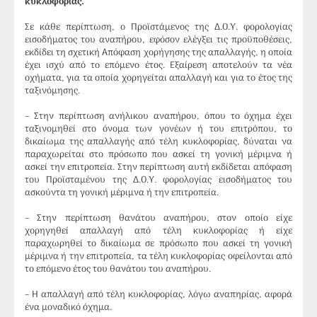
κυκλοφορίας.
Σε κάθε περίπτωση, ο Προϊστάμενος της Δ.Ο.Υ. φορολογίας
εισοδήματος του αναπήρου, εφόσον ελέγξει τις προϋποθέσεις,
εκδίδει τη σχετική Απόφαση χορήγησης της απαλλαγής, η οποία
έχει ισχύ από το επόμενο έτος. Εξαίρεση αποτελούν τα νέα
οχήματα, για τα οποία χορηγείται απαλλαγή και για το έτος της
ταξινόμησης.
– Στην περίπτωση ανήλικου αναπήρου, όπου το όχημα έχει
ταξινομηθεί στο όνομα των γονέων ή του επιτρόπου, το
δικαίωμα της απαλλαγής από τέλη κυκλοφορίας, δύναται να
παραχωρείται στο πρόσωπο που ασκεί τη γονική μέριμνα ή
ασκεί την επιτροπεία. Στην περίπτωση αυτή εκδίδεται απόφαση
του Προϊσταμένου της Δ.Ο.Υ. φορολογίας εισοδήματος του
ασκούντα τη γονική μέριμνα ή την επιτροπεία.
– Στην περίπτωση θανάτου αναπήρου, στον οποίο είχε
χορηγηθεί απαλλαγή από τέλη κυκλοφορίας ή είχε
παραχωρηθεί το δικαίωμα σε πρόσωπο που ασκεί τη γονική
μέριμνα ή την επιτροπεία, τα τέλη κυκλοφορίας οφείλονται από
το επόμενο έτος του θανάτου του αναπήρου.
– Η απαλλαγή από τέλη κυκλοφορίας, λόγω αναπηρίας, αφορά
ένα μοναδικό όχημα.