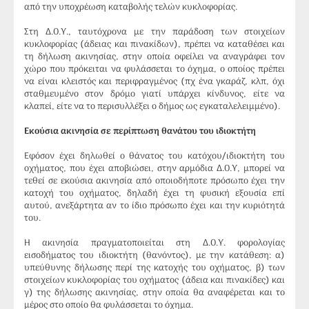
από την υποχρέωση καταβολής τελών κυκλοφορίας.
Στη Δ.Ο.Υ., ταυτόχρονα με την παράδοση των στοιχείων
κυκλοφορίας (άδειας και πινακίδων), πρέπει να καταθέσει και
τη δήλωση ακινησίας, στην οποία οφείλει να αναγράφει τον
χώρο που πρόκειται να φυλάσσεται το όχημα, ο οποίος πρέπει
να είναι κλειστός και περιφραγμένος (πχ ένα γκαράζ, κλπ, όχι
σταθμευμένο στον δρόμο γιατί υπάρχει κίνδυνος, είτε να
κλαπεί, είτε να το περισυλλέξει ο δήμος ως εγκαταλελειμμένο).
Εκούσια ακινησία σε περίπτωση θανάτου του ιδιοκτήτη
Εφόσον έχει δηλωθεί ο θάνατος του κατόχου/ιδιοκτήτη του
οχήματος, που έχει αποβιώσει, στην αρμόδια Δ.Ο.Υ, μπορεί να
τεθεί σε εκούσια ακινησία από οποιοδήποτε πρόσωπο έχει την
κατοχή του οχήματος, δηλαδή έχει τη φυσική εξουσία επί
αυτού, ανεξάρτητα αν το ίδιο πρόσωπο έχει και την κυριότητά
του.
Η ακινησία πραγματοποιείται στη Δ.Ο.Υ. φορολογίας
εισοδήματος του ιδιοκτήτη (θανόντος), με την κατάθεση: α)
υπεύθυνης δήλωσης περί της κατοχής του οχήματος, β) των
στοιχείων κυκλοφορίας του οχήματος (άδεια και πινακίδες) και
γ) της δήλωσης ακινησίας, στην οποία θα αναφέρεται και το
μέρος στο οποίο θα φυλάσσεται το όχημα.