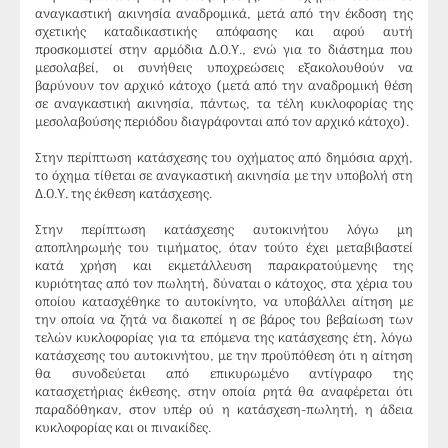
αναγκαστική ακινησία αναδρομικά, μετά από την έκδοση της
σχετικής καταδικαστικής απόφασης και αφού αυτή
προσκομιστεί στην αρμόδια Δ.Ο.Υ., ενώ για το διάστημα που
μεσολαβεί, οι συνήθεις υποχρεώσεις εξακολουθούν να
βαρύνουν τον αρχικό κάτοχο (μετά από την αναδρομική θέση
σε αναγκαστική ακινησία, πάντως, τα τέλη κυκλοφορίας της
μεσολαβούσης περιόδου διαγράφονται από τον αρχικό κάτοχο).
Στην περίπτωση κατάσχεσης του οχήματος από δημόσια αρχή,
το όχημα τίθεται σε αναγκαστική ακινησία με την υποβολή στη
Δ.Ο.Υ. της έκθεση κατάσχεσης.
Στην περίπτωση κατάσχεσης αυτοκινήτου λόγω μη
αποπληρωμής του τιμήματος, όταν τούτο έχει μεταβιβαστεί
κατά χρήση και εκμετάλλευση παρακρατούμενης της
κυριότητας από τον πωλητή, δύναται ο κάτοχος, στα χέρια του
οποίου κατασχέθηκε το αυτοκίνητο, να υποβάλλει αίτηση με
την οποία να ζητά να διακοπεί η σε βάρος του βεβαίωση των
τελών κυκλοφορίας για τα επόμενα της κατάσχεσης έτη, λόγω
κατάσχεσης του αυτοκινήτου, με την προϋπόθεση ότι η αίτηση
θα συνοδεύεται από επικυρωμένο αντίγραφο της
κατασχετήριας έκθεσης, στην οποία ρητά θα αναφέρεται ότι
παραδόθηκαν, στον υπέρ ού η κατάσχεση-πωλητή, η άδεια
κυκλοφορίας και οι πινακίδες.