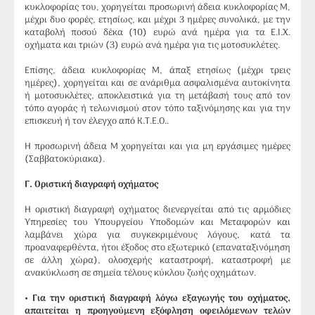
κυκλοφορίας του, χορηγείται προσωρινή άδεια κυκλοφορίας Μ,
μέχρι δυο φορές, ετησίως, και μέχρι 3 ημέρες συνολικά, με την
καταβολή ποσού δέκα (10) ευρώ ανά ημέρα για τα Ε.Ι.Χ.
οχήματα και τριών (3) ευρώ ανά ημέρα για τις μοτοσυκλέτες.
Επίσης, άδεια κυκλοφορίας Μ, άπαξ ετησίως (μέχρι τρεις
ημέρες), χορηγείται και σε ανάριθμα ασφαλισμένα αυτοκίνητα
ή μοτοσυκλέτες, αποκλειστικά για τη μετάβασή τους από τον
τόπο αγοράς ή τελωνισμού στον τόπο ταξινόμησης και για την
επισκευή ή τον έλεγχο από Κ.Τ.Ε.Ο..
Η προσωρινή άδεια Μ χορηγείται και για μη εργάσιμες ημέρες
(Σαββατοκύριακα).
Γ
. Οριστική διαγραφή οχήματος
Η οριστική διαγραφή οχήματος διενεργείται από τις αρμόδιες
Υπηρεσίες του Υπουργείου Υποδομών και Μεταφορών και
λαμβάνει χώρα για συγκεκριμένους λόγους, κατά τα
προαναφερθέντα, ήτοι έξοδος στο εξωτερικό (επαναταξινόμηση
σε άλλη χώρα), ολοσχερής καταστροφή, καταστροφή με
ανακύκλωση σε σημεία τέλους κύκλου ζωής οχημάτων.
• Για την οριστική διαγραφή λόγω εξαγωγής του οχήματος,
απαιτείται η προηγούμενη εξόφληση οφειλόμενων τελών