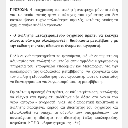
ΠΡΟΣΟΧΗ:
Η υποχρέωση του πωλητή ανατρέχει μόνο στα έτη
για τα οποία αυτός ήταν ο κάτοχος του οχήματος και δεν
καταλαμβάνει τυχόν παλαιότερες οφειλές, κατά τις οποίες το
όχημα ανήκε σε άλλο πρόσωπο.
• Ο πωλητής μεταχειρισμένου οχήματος πρέπει να ελέγχει
πάντοτε εάν έχει ολοκληρωθεί η διαδικασία μεταβίβασης με
την έκδοση της νέας άδειας στο όνομα του αγοραστή.
Πολύ συχνά παρατηρείται το φαινόμενο, ειδικά σε περίπτωση
αδυναμίας του πωλητή να μεταβεί στην αρμόδια Περιφερειακή
Υπηρεσία του Υπουργείου Υποδομών και Μεταφορών για την
ολοκλήρωση της διαδικασίας μεταβίβασης, να χορηγείται από
τον πωλητή εξουσιοδότηση στον αγοραστή, ώστε ο τελευταίος
να διενεργήσει και για λογαριασμό του, τη μεταβίβαση.
Εφιστάται η προσοχή ότι πρέπει, σε κάθε περίπτωση, ο πωλητής
να ελέγχει εάν πράγματι εκδόθηκε νέα άδεια στο όνομα του
νέου κατόχου – αγοραστή, γιατί σε διαφορετική περίπτωση ο
πωλητής παραμένει κύριος και ιδιοκτήτης του οχήματος και
εξακολουθεί να υπέχει το σύνολο των υποχρεώσεων που
συνεπάγεται η ιδιότητα του ιδιοκτήτη (τέλη κυκλοφορίας,
ασφάλεια, K.T.E.O., κλήσεις τροχαίας, κλπ).