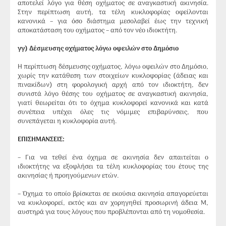
αποτελεί λόγο για θέση οχήματος σε αναγκαστική ακινησία.
Στην περίπτωση αυτή, τα τέλη κυκλοφορίας οφείλονται
κανονικά – για όσο διάστημα μεσολαβεί έως την τεχνική
αποκατάσταση του οχήματος – από τον νέο ιδιοκτήτη.
γγ) Δέσμευσης οχήματος λόγω οφειλών στο Δημόσιο
Η περίπτωση δέσμευσης οχήματος, λόγω οφειλών στο Δημόσιο,
χωρίς την κατάθεση των στοιχείων κυκλοφορίας (άδειας και
πινακίδων) στη φορολογική αρχή από τον ιδιοκτήτη, δεν
συνιστά λόγο θέσης του οχήματος σε αναγκαστική ακινησία,
γιατί θεωρείται ότι το όχημα κυκλοφορεί κανονικά και κατά
συνέπεια υπέχει όλες τις νόμιμες επιβαρύνσεις, που
συνεπάγεται η κυκλοφορία αυτή.
ΕΠΙΣΗΜΑΝΣΕΙΣ:
– Για να τεθεί ένα όχημα σε ακινησία δεν απαιτείται ο
ιδιοκτήτης να εξοφλήσει τα τέλη κυκλοφορίας του έτους της
ακινησίας ή προηγούμενων ετών.
– Όχημα το οποίο βρίσκεται σε εκούσια ακινησία απαγορεύεται
να κυκλοφορεί, εκτός και αν χορηγηθεί προσωρινή άδεια Μ,
αυστηρά για τους λόγους που προβλέπονται από τη νομοθεσία.