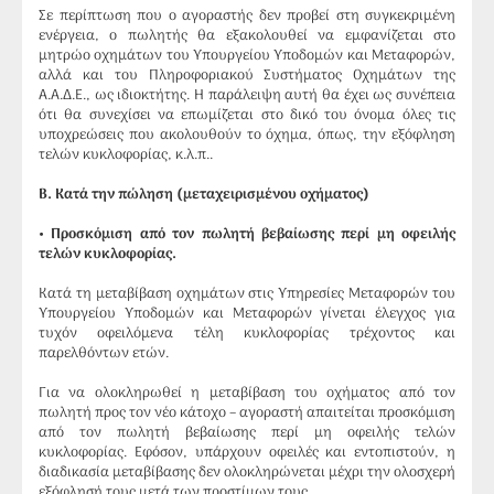
Σε περίπτωση που ο αγοραστής δεν προβεί στη συγκεκριμένη
ενέργεια, ο πωλητής θα εξακολουθεί να εμφανίζεται στο
μητρώο οχημάτων του Υπουργείου Υποδομών και Μεταφορών,
αλλά και του Πληροφοριακού Συστήματος Οχημάτων της
Α.Α.Δ.Ε., ως ιδιοκτήτης. Η παράλειψη αυτή θα έχει ως συνέπεια
ότι θα συνεχίσει να επωμίζεται στο δικό του όνομα όλες τις
υποχρεώσεις που ακολουθούν το όχημα, όπως, την εξόφληση
τελών κυκλοφορίας, κ.λ.π..
Β
. Κατά την πώληση (μεταχειρισμένου οχήματος)
• Προσκόμιση από τον πωλητή βεβαίωσης περί μη οφειλής
τελών κυκλοφορίας.
Κατά τη μεταβίβαση οχημάτων στις Υπηρεσίες Μεταφορών του
Υπουργείου Υποδομών και Μεταφορών γίνεται έλεγχος για
τυχόν οφειλόμενα τέλη κυκλοφορίας τρέχοντος και
παρελθόντων ετών.
Για να ολοκληρωθεί η μεταβίβαση του οχήματος από τον
πωλητή προς τον νέο κάτοχο – αγοραστή απαιτείται προσκόμιση
από τον πωλητή βεβαίωσης περί μη οφειλής τελών
κυκλοφορίας. Εφόσον, υπάρχουν οφειλές και εντοπιστούν, η
διαδικασία μεταβίβασης δεν ολοκληρώνεται μέχρι την ολοσχερή
εξόφλησή τους μετά των προστίμων τους.