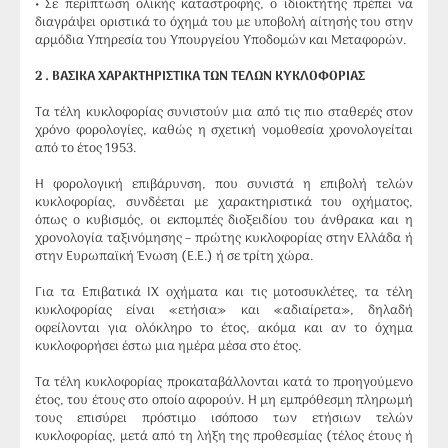
• Σε περίπτωση ολικής καταστροφής, ο ιδιοκτήτης πρέπει να
διαγράψει οριστικά το όχημά του με υποβολή αίτησής του στην
αρμόδια Υπηρεσία του Υπουργείου Υποδομών και Μεταφορών.
2 . ΒΑΣΙΚΑ ΧΑΡΑΚΤΗΡΙΣΤΙΚΑ ΤΩΝ ΤΕΛΩΝ ΚΥΚΛΟΦΟΡΙΑΣ
Τα τέλη κυκλοφορίας συνιστούν μια από τις πιο σταθερές στον
χρόνο φορολογίες, καθώς η σχετική νομοθεσία χρονολογείται
από το έτος 1953.
Η φορολογική επιβάρυνση, που συνιστά η επιβολή τελών
κυκλοφορίας, συνδέεται με χαρακτηριστικά του οχήματος,
όπως ο κυβισμός, οι εκπομπές διοξειδίου του άνθρακα και η
χρονολογία ταξινόμησης – πρώτης κυκλοφορίας στην Ελλάδα ή
στην Ευρωπαϊκή Ένωση (Ε.Ε.) ή σε τρίτη χώρα.
Για τα Επιβατικά ΙΧ οχήματα και τις μοτοσυκλέτες, τα τέλη
κυκλοφορίας είναι «ετήσια» και «αδιαίρετα», δηλαδή
οφείλονται για ολόκληρο το έτος, ακόμα και αν το όχημα
κυκλοφορήσει έστω μια ημέρα μέσα στο έτος.
Τα τέλη κυκλοφορίας προκαταβάλλονται κατά το προηγούμενο
έτος, του έτους στο οποίο αφορούν. Η μη εμπρόθεσμη πληρωμή
τους επισύρει πρόστιμο ισόποσο των ετήσιων τελών
κυκλοφορίας, μετά από τη λήξη της προθεσμίας (τέλος έτους ή