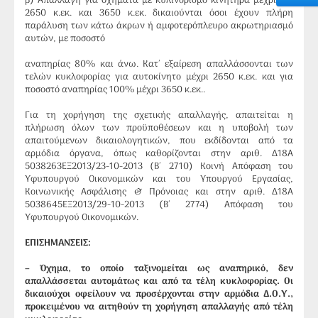
β) Απαλλαγή για οχήματα με κυλινδρισμό κινητήρα μέχρι και
2650 κ.εκ. και 3650 κ.εκ. δικαιούνται όσοι έχουν πλήρη
παράλυση των κάτω άκρων ή αμφοτερόπλευρο ακρωτηριασμό
αυτών, με ποσοστό
αναπηρίας 80% και άνω. Κατ΄ εξαίρεση απαλλάσσονται των
τελών κυκλοφορίας για αυτοκίνητο μέχρι 2650 κ.εκ. και για
ποσοστό αναπηρίας 100% μέχρι 3650 κ.εκ..
Για τη χορήγηση της σχετικής απαλλαγής, απαιτείται η
πλήρωση όλων των προϋποθέσεων και η υποβολή των
απαιτούμενων δικαιολογητικών, που εκδίδονται από τα
αρμόδια όργανα, όπως καθορίζονται στην αριθ. Δ18Α
5038263ΕΞ2013/23-10-2013 (Β΄ 2710) Κοινή Απόφαση του
Υφυπουργού Οικονομικών και του Υπουργού Εργασίας,
Κοινωνικής Ασφάλισης & Πρόνοιας και στην αριθ. Δ18Α
5038645ΕΞ2013/29-10-2013 (Β΄ 2774) Απόφαση του
Υφυπουργού Οικονομικών.
ΕΠΙΣΗΜΑΝΣΕΙΣ:
– Όχημα, το οποίο ταξινομείται ως αναπηρικό, δεν
απαλλάσσεται αυτομάτως και από τα τέλη κυκλοφορίας. Οι
δικαιούχοι οφείλουν να προσέρχονται στην αρμόδια Δ.Ο.Υ.,
προκειμένου να αιτηθούν τη χορήγηση απαλλαγής από τέλη