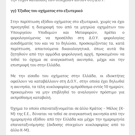
την τυχόν κατάθεση των στοιχείων αυτών στη Δ.Ο.Υ.
γγ) Έξοδος του οχήματος στο εξωτερικό
Στην περίπτωση εξόδου οχήματος στο εξωτερικό, χωρίς να έχει
προηγηθεί η διαγραφή του από τα μητρώα οχημάτων του
Υπουργείου Υποδομών και Μεταφορών, πρέπει ο
φορολογούμενος να προσέλθει στη Δ.Ο.Υ. φορολογίας
εισοδήματός του και να το δηλώσει, προσκομίζοντας τα, κατά
περίπτωση, απαιτούμενα δικαιολογητικά, όπως αυτά θα
ζητηθούν από την αρμόδια φορολογική αρχή, προκειμένου να
τεθεί το όχημα σε αναγκαστική ακινησία, μέχρι και την
επιστροφή του στην Ελλάδα.
Με την είσοδο του οχήματος στην Ελλάδα, οι ιδιοκτήτες
οφείλουν να καταβάλλουν στη Δ.Ο.Υ., στην οποία έχει δηλωθεί
η ακινησία, τα τέλη κυκλοφορίας εμπρόθεσμα εντός 10 ημερών,
προκειμένου να μην επιβληθεί το αναλογούν πρόστιμο για
εκπρόθεσμη καταβολή.
Όχημα το οποίο επαναταξινομείται σε άλλο Κράτος – Μέλος (Κ-
Μ) της Ε.Ε., δύναται να τεθεί σε αναγκαστική ακινησία από την
ημερομηνία εξόδου από την Ελλάδα και μέχρι την ημερομηνία
επαναταξινόμησης (έκδοσης στοιχείων κυκλοφορίας από το
άλλο Κ-Μ).