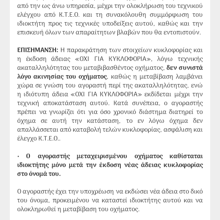
από την ως άνω υπηρεσία, μέχρι την ολοκλήρωση του τεχνικού
ελέγχου από Κ.Τ.Ε.Ο. και τη συνακόλουθη συμμόρφωση του
ιδιοκτήτη προς τις τεχνικές υποδείξεις αυτού, καθώς και την
επισκευή όλων των απαραίτητων βλαβών που θα εντοπιστούν.
ΕΠΙΣΗΜΑΝΣΗ:
Η παρακράτηση των στοιχείων κυκλοφορίας και
η έκδοση άδειας «ΟΧΙ ΓΙΑ ΚΥΚΛΟΦΟΡΙΑ», λόγω τεχνικής
ακαταλληλότητας του μεταβιβασθέντος οχήματος,
δεν συνιστά
λόγο ακινησίας του οχήματος
, καθώς η μεταβίβαση λαμβάνει
χώρα σε γνώση του αγοραστή περί της ακαταλληλότητας, ενώ
η ιδιότυπη άδεια «ΟΧΙ ΓΙΑ ΚΥΚΛΟΦΟΡΙΑ» εκδίδεται μέχρι την
τεχνική αποκατάσταση αυτού. Κατά συνέπεια, ο αγοραστής
πρέπει να γνωρίζει ότι για όσο χρονικό διάστημα διατηρεί το
όχημα σε αυτή την κατάσταση, το εν λόγω όχημα δεν
απαλλάσσεται από καταβολή τελών κυκλοφορίας, ασφάλιση και
έλεγχο Κ.Τ.Ε.Ο..
•
Ο αγοραστής μεταχειρισμένου οχήματος καθίσταται
ιδιοκτήτης μόνο μετά την έκδοση νέας άδειας κυκλοφορίας
στο όνομά του.
Ο αγοραστής έχει την υποχρέωση να εκδώσει νέα άδεια στο δικό
του όνομα, προκειμένου να καταστεί ιδιοκτήτης αυτού και να
ολοκληρωθεί η μεταβίβαση του οχήματος.