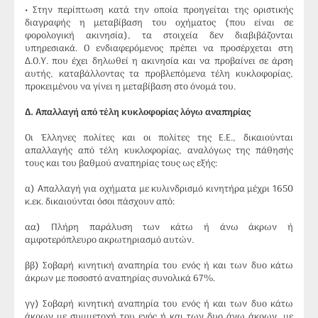
• Στην περίπτωση κατά την οποία προηγείται της οριστικής
διαγραφής η μεταβίβαση του οχήματος (που είναι σε
φορολογική ακινησία), τα στοιχεία δεν διαβιβάζονται
υπηρεσιακά. Ο ενδιαφερόμενος πρέπει να προσέρχεται στη
Δ.Ο.Υ. που έχει δηλωθεί η ακινησία και να προβαίνει σε άρση
αυτής, καταβάλλοντας τα προβλεπόμενα τέλη κυκλοφορίας,
προκειμένου να γίνει η μεταβίβαση στο όνομά του.
Δ. Απαλλαγή από τέλη κυκλοφορίας λόγω αναπηρίας
Οι Έλληνες πολίτες και οι πολίτες της Ε.Ε., δικαιούνται
απαλλαγής από τέλη κυκλοφορίας, αναλόγως της πάθησής
τους και του βαθμού αναπηρίας τους ως εξής:
α) Απαλλαγή για οχήματα με κυλινδρισμό κινητήρα μέχρι 1650
κ.εκ. δικαιούνται όσοι πάσχουν από:
αα) Πλήρη παράλυση των κάτω ή άνω άκρων ή
αμφοτερόπλευρο ακρωτηριασμό αυτών.
ββ) Σοβαρή κινητική αναπηρία του ενός ή και των δυο κάτω
άκρων με ποσοστό αναπηρίας συνολικά 67%.
γγ) Σοβαρή κινητική αναπηρία του ενός ή και των δυο κάτω
άκρων με συμμετοχή του ενός ή και των δυο άνω άκρων, με