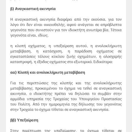
β) Αναγκαστική ακινησία
Η αναγκαστική ακινησία διαφέρει από την εκούσια, για τον
λόγο ότι δεν είναι οικειοθελής, αφού ανάγεται σε απρόβλεπτα
γεγονότα που συνιστούν για τον ιδιοκτήτη ανωτέρα βία. Τέτοια
γεγονότα είναι, ιδίως,
η κλοπή οχήματος, η υπεξαίρεση αυτού, η ανολοκλήρωτη
μεταβίβαση, η κατάσχεση, η παράδοση οχήματος σε
εγκαταστάσεις τέλους κύκλου ζωής οχημάτων, η ολοσχερής
καταστροφή, η έξοδος οχήματος στο εξωτερικό. Ειδικότερα:
αα) Κλοπή και ανολοκλήρωτη μεταβίβαση
Για τις περιπτώσεις της κλοπής και της ανολοκλήρωτης
μεταβίβασης, προκειμένου το όχημα να τεθεί σε αναγκαστική
ακινησία, ο ιδιοκτήτης πρέπει να δηλώσει το συμβάν στην
αρμόδια υπηρεσία της Τροχαίας του Υπουργείου Προστασίας
του Πολίτη. Από την ημερομηνία της δήλωσης του γεγονότος
στην Τροχαία το όχημα τίθεται σε αναγκαστική ακινησία.
ββ) Υπεξαίρεση
Στην περίπτωση της υπεξαίρεσης, το όχημα τίθεται σε