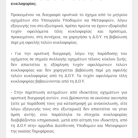
κυκλοφορίας.
Προκειμένου να διαγραφεί οριστικά το όχημα από το μητρώο
οχημάτων στο Υπουργείο Υποδομών κα Μεταφορών, λόγω
εξαγωγής του στο εξωτερικό, πρέπει πρώτα να έχουν εξοφληθεί
τυχόν οφειλόμενα τέλη κυκλοφορίας και πρόστιμα,
προκειμένου, στη συνέχεια, να χορηγήσει η Δ.Ο.Υ. τη βεβαίωση
περί μη οφειλής τελών κυκλοφορίας.
• Για την οριστική διαγραφή, λόγω της παράδοσης του
οχήματος σε σημεία συλλογής οχημάτων τέλους κύκλου ζωής,
δεν απαιτείται η εξόφληση τυχόν οφειλόμενων τελών
κυκλοφορίας και δεν χορηγείται βεβαίωση περί μη οφειλής
τελών κυκλοφορίας από τη Δ.Ο.Υ. Τα τυχόν οφειλόμενα τέλη
κυκλοφορίας βεβαιώνονται από τη Δ.Ο.Υ.
• Στην περίπτωση αιτημάτων από ιδιοκτήτες οχημάτων για
οριστική διαγραφή αυτών, ενώ βρίσκονται σε εκούσια ακινησία
(είτε με παράδοσή τους για καταστροφή με ανακύκλωση, είτε
λόγω εξαγωγής τους στο εξωτερικό) δεν απαιτείται να γίνει
άρση αυτής, ενώ παράλληλα τα στοιχεία κυκλοφορίας
διαβιβάζονται υπηρεσιακά, μετά από αίτηση του ιδιοκτήτη, από
τη Δ.Ο.Υ στην αρμόδια Διεύθυνση Υποδομών και Μεταφορών
της οικείας Περιφέρειας.