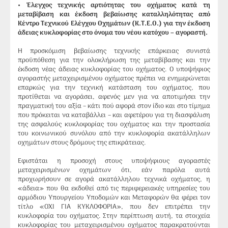
• Έλεγχος τεχνικής αρτιότητας του οχήματος κατά τη
μεταβίβαση και έκδοση βεβαίωσης καταλληλότητας από
Κέντρο Τεχνικού Ελέγχου Οχημάτων (Κ.Τ.Ε.Ο.) για την έκδοση
άδειας κυκλοφορίας στο όνομα του νέου κατόχου – αγοραστή.
Η προσκόμιση βεβαίωσης τεχνικής επάρκειας συνιστά
προϋπόθεση για την ολοκλήρωση της μεταβίβασης και την
έκδοση νέας άδειας κυκλοφορίας του οχήματος. Ο υποψήφιος
αγοραστής μεταχειρισμένου οχήματος πρέπει να ενημερώνεται
επαρκώς για την τεχνική κατάσταση του οχήματος, που
προτίθεται να αγοράσει, αφενός μεν για να αποτιμήσει την
πραγματική του αξία – κάτι πού αφορά στον ίδιο και στο τίμημα
που πρόκειται να καταβάλλει – και αφετέρου για τη διασφάλιση
της ασφαλούς κυκλοφορίας του οχήματος και την προστασία
του κοινωνικού συνόλου από την κυκλοφορία ακατάλληλων
οχημάτων στους δρόμους της επικράτειας.
Εφιστάται η προσοχή στους υποψήφιους αγοραστές
μεταχειρισμένων οχημάτων ότι, εάν παρόλα αυτά
προχωρήσουν σε αγορά ακατάλληλου τεχνικά οχήματος, η
«άδεια» που θα εκδοθεί από τις περιφερειακές υπηρεσίες του
αρμόδιου Υπουργείου Υποδομών και Μεταφορών θα φέρει τον
τίτλο «ΟΧΙ ΓΙΑ ΚΥΚΛΟΦΟΡΙΑ», που δεν επιτρέπει την
κυκλοφορία του οχήματος. Στην περίπτωση αυτή, τα στοιχεία
κυκλοφορίας του μεταχειρισμένου οχήματος παρακρατούνται