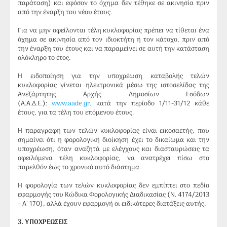
παράταση) και εφόσον το όχημα δεν τέθηκε σε ακινησία πριν
από την έναρξη του νέου έτους.
Για να μην οφείλονται τέλη κυκλοφορίας πρέπει να τίθεται ένα
όχημα σε ακινησία από τον ιδιοκτήτη ή τον κάτοχο, πριν από
την έναρξη του έτους και να παραμείνει σε αυτή την κατάσταση
ολόκληρο το έτος.
Η ειδοποίηση για την υποχρέωση καταβολής τελών
κυκλοφορίας γίνεται ηλεκτρονικά μέσω της ιστοσελίδας της
Ανεξάρτητης Αρχής Δημοσίων Εσόδων
(Α.Α.Δ.Ε.):
www.aade.gr,
κατά την περίοδο 1/11-31/12 κάθε
έτους, για τα τέλη του επόμενου έτους.
Η παραγραφή των τελών κυκλοφορίας είναι εικοσαετής, που
σημαίνει ότι η φορολογική διοίκηση έχει το δικαίωμα και την
υποχρέωση, όταν αναζητά με ελέγχους και διασταυρώσεις τα
οφειλόμενα τέλη κυκλοφορίας, να ανατρέχει πίσω στο
παρελθόν έως το χρονικό αυτό διάστημα.
Η φορολογία των τελών κυκλοφορίας δεν εμπίπτει στο πεδίο
εφαρμογής του Κώδικα Φορολογικής Διαδικασίας (Ν. 4174/2013
– Α΄ 170), αλλά έχουν εφαρμογή οι ειδικότερες διατάξεις αυτής.
3
.
ΥΠΟΧΡΕΩΣΕΙΣ