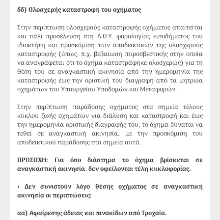
δδ) Ολοσχερής καταστροφή του οχήματος
Στην περίπτωση ολοσχερούς καταστροφής οχήματος απαιτείται
και πάλι προσέλευση στη Δ.Ο.Υ. φορολογίας εισοδήματος του
ιδιοκτήτη και προσκόμιση των αποδεικτικών της ολοσχερούς
καταστροφής (όπως, π.χ. βεβαίωση πυροσβεστικής στην οποία
να αναγράφεται ότι το όχημα καταστράφηκε ολοσχερώς) για τη
θέση του σε αναγκαστική ακινησία από την ημερομηνία της
καταστροφής έως την οριστική του διαγραφή από τα μητρώα
οχημάτων του Υπουργείου Υποδομών και Μεταφορών.
Στην περίπτωση παράδοσης οχήματος στα σημεία τέλους
κύκλου ζωής οχημάτων για διάλυση και καταστροφή και έως
την ημερομηνία οριστικής διαγραφής του, το όχημα δύναται να
τεθεί σε αναγκαστική ακινησία, με την προσκόμιση του
αποδεικτικού παράδοσης στα σημεία αυτά.
ΠΡΟΣΟΧΗ: Για όσο διάστημα το όχημα βρίσκεται σε
αναγκαστική ακινησία, δεν οφείλονται τέλη κυκλοφορίας.
• Δεν συνιστούν λόγο θέσης οχήματος σε αναγκαστική
ακινησία οι περιπτώσεις:
αα) Αφαίρεσης άδειας και πινακίδων από Τροχαία.