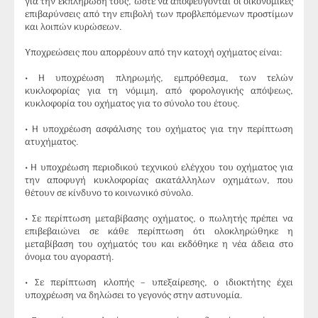
για την εκπλήρωσή τους, ώστε να αποφεύγονται οι οικονομικές
επιβαρύνσεις από την επιβολή των προβλεπόμενων προστίμων
και λοιπών κυρώσεων.
Υποχρεώσεις που απορρέουν από την κατοχή οχήματος είναι:
• Η υποχρέωση πληρωμής, εμπρόθεσμα, των τελών
κυκλοφορίας για τη νόμιμη, από φορολογικής απόψεως,
κυκλοφορία του οχήματος για το σύνολο του έτους.
• Η υποχρέωση ασφάλισης του οχήματος για την περίπτωση
ατυχήματος.
• Η υποχρέωση περιοδικού τεχνικού ελέγχου του οχήματος για
την αποφυγή κυκλοφορίας ακατάλληλων οχημάτων, που
θέτουν σε κίνδυνο το κοινωνικό σύνολο.
• Σε περίπτωση μεταβίβασης οχήματος, ο πωλητής πρέπει να
επιβεβαιώνει σε κάθε περίπτωση ότι ολοκληρώθηκε η
μεταβίβαση του οχήματός του και εκδόθηκε η νέα άδεια στο
όνομα του αγοραστή.
• Σε περίπτωση κλοπής – υπεξαίρεσης, ο ιδιοκτήτης έχει
υποχρέωση να δηλώσει το γεγονός στην αστυνομία.