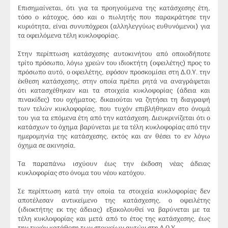
Επισημαίνεται, ότι για τα προηγούμενα της κατάσχεσης έτη,
τόσο ο κάτοχος, όσο και ο πωλητής που παρακράτησε την
κυριότητα, είναι συνυπόχρεοι (αλληλεγγύως ευθυνόμενοι) για
τα οφειλόμενα τέλη κυκλοφορίας.
Στην περίπτωση κατάσχεσης αυτοκινήτου από οποιοδήποτε
τρίτο πρόσωπο, λόγω χρεών του ιδιοκτήτη (οφειλέτης) προς το
πρόσωπο αυτό, ο οφειλέτης, εφόσον προσκομίσει στη Δ.Ο.Υ. την
έκθεση κατάσχεσης, στην οποία πρέπει ρητά να αναγράφεται
ότι κατασχέθηκαν και τα στοιχεία κυκλοφορίας (άδεια και
πινακίδες) του οχήματος, δικαιούται να ζητήσει τη διαγραφή
των τελών κυκλοφορίας, που τυχόν επιβλήθηκαν στο όνομά
του για τα επόμενα έτη από την κατάσχεση. Διευκρινίζεται ότι ο
κατάσχων το όχημα βαρύνεται με τα τέλη κυκλοφορίας από την
ημερομηνία της κατάσχεσης, εκτός και αν θέσει το εν λόγω
όχημα σε ακινησία.
Τα παραπάνω ισχύουν έως την έκδοση νέας άδειας
κυκλοφορίας στο όνομα του νέου κατόχου.
Σε περίπτωση κατά την οποία τα στοιχεία κυκλοφορίας δεν
αποτέλεσαν αντικείμενο της κατάσχεσης, ο οφειλέτης
(ιδιοκτήτης εκ της άδειας) εξακολουθεί να βαρύνεται με τα
τέλη κυκλοφορίας και μετά από το έτος της κατάσχεσης, έως