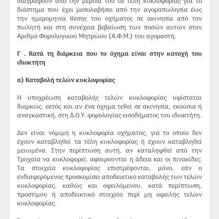
διαγραφούν από την μερίδα του τα τέλη κυκλοφορίας για το
διάστημα που έχει μεσολαβήσει από την αγοραπωλησία έως
την ημερομηνία θέσης του οχήματος σε ακινησία από τον
πωλητή και στη συνέχεια βεβαίωση των ποσών αυτών στον
Αριθμό Φορολογικού Μητρώου (Α.Φ.Μ.) του αγοραστή.
Γ . Κατά τη διάρκεια που το όχημα είναι στην κατοχή του
ιδιοκτήτη
α) Καταβολή τελών κυκλοφορίας
Η υποχρέωση καταβολής τελών κυκλοφορίας υφίσταται
διαρκώς, εκτός και αν ένα όχημα τεθεί σε ακινησία, εκούσια ή
αναγκαστική, στη Δ.Ο.Υ. φορολογίας εισοδήματος του ιδιοκτήτη.
Δεν είναι νόμιμη η κυκλοφορία οχήματος, για το οποίο δεν
έχουν καταβληθεί τα τέλη κυκλοφορίας ή έχουν καταβληθεί
μειωμένα. Στην περίπτωση αυτή, αν καταληφθεί από την
Τροχαία να κυκλοφορεί, αφαιρούνται η άδεια και οι πινακίδες.
Τα στοιχεία κυκλοφορίας επιστρέφονται, μόνο, εάν ο
ενδιαφερόμενος προσκομίσει αποδεικτικό καταβολής των τελών
κυκλοφορίας, καθώς και οφειλόμενου, κατά περίπτωση,
προστίμου ή αποδεικτικό στοιχείο περί μη οφειλής τελών
κυκλοφορίας.