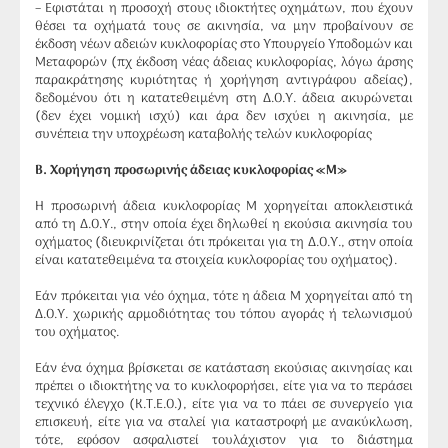
– Εφιστάται η προσοχή στους ιδιοκτήτες οχημάτων, που έχουν
θέσει τα οχήματά τους σε ακινησία, να μην προβαίνουν σε
έκδοση νέων αδειών κυκλοφορίας στο Υπουργείο Υποδομών και
Μεταφορών (πχ έκδοση νέας άδειας κυκλοφορίας, λόγω άρσης
παρακράτησης κυριότητας ή χορήγηση αντιγράφου αδείας),
δεδομένου ότι η κατατεθειμένη στη Δ.Ο.Υ. άδεια ακυρώνεται
(δεν έχει νομική ισχύ) και άρα δεν ισχύει η ακινησία, με
συνέπεια την υποχρέωση καταβολής τελών κυκλοφορίας
B
. Χορήγηση προσωρινής άδειας κυκλοφορίας «Μ»
Η προσωρινή άδεια κυκλοφορίας Μ χορηγείται αποκλειστικά
από τη Δ.Ο.Υ., στην οποία έχει δηλωθεί η εκούσια ακινησία του
οχήματος (διευκρινίζεται ότι πρόκειται για τη Δ.Ο.Υ., στην οποία
είναι κατατεθειμένα τα στοιχεία κυκλοφορίας του οχήματος).
Εάν πρόκειται για νέο όχημα, τότε η άδεια Μ χορηγείται από τη
Δ.Ο.Υ. χωρικής αρμοδιότητας του τόπου αγοράς ή τελωνισμού
του οχήματος.
Εάν ένα όχημα βρίσκεται σε κατάσταση εκούσιας ακινησίας και
πρέπει ο ιδιοκτήτης να το κυκλοφορήσει, είτε για να το περάσει
τεχνικό έλεγχο (Κ.Τ.Ε.Ο.), είτε για να το πάει σε συνεργείο για
επισκευή, είτε για να σταλεί για καταστροφή με ανακύκλωση,
τότε, εφόσον ασφαλιστεί τουλάχιστον για το διάστημα