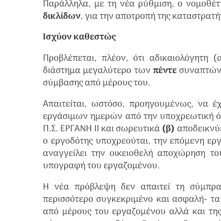
Παράλληλα, με τη νέα ρύθμιση, ο νομοθέτ
δικλίδων
, για την αποτροπή της καταστρατή
Ισχύον καθεστώς
Προβλέπεται, πλέον, ότι αδικαιολόγητη 
διάστημα μεγαλύτερο των
πέντε
συναπτών 
σύμβασης από μέρους του.
Απαιτείται, ωστόσο, προηγουμένως, να έ
εργάσιμων ημερών από την υποχρεωτική όχ
Π.Σ. ΕΡΓΑΝΗ ΙΙ και σωρευτικά
(β)
αποδεικνύ
ο εργοδότης υποχρεούται, την επόμενη ερ
αναγγείλει την οικειοθελή αποχώρηση του
υπογραφή του εργαζομένου.
Η νέα πρόβλεψη δεν απαιτεί τη σύμπ
περισσότερο συγκεκριμένο και ασφαλή- τα
από μέρους του εργαζομένου αλλά και τη