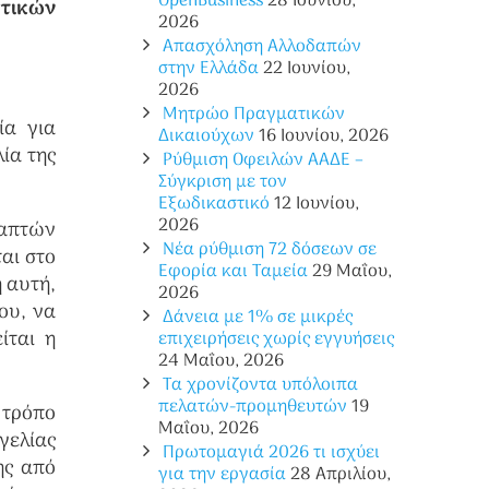
OpenBusiness
28 Ιουνίου,
τικών
2026
Απασχόληση Αλλοδαπών
στην Ελλάδα
22 Ιουνίου,
2026
Μητρώο Πραγματικών
ία για
Δικαιούχων
16 Ιουνίου, 2026
ία της
Ρύθμιση Οφειλών ΑΑΔΕ –
Σύγκριση με τον
Εξωδικαστικό
12 Ιουνίου,
2026
ναπτών
Νέα ρύθμιση 72 δόσεων σε
αι στο
Eφορία και Ταμεία
29 Μαΐου,
 αυτή,
2026
ου, να
Δάνεια με 1% σε μικρές
ίται η
επιχειρήσεις χωρίς εγγυήσεις
24 Μαΐου, 2026
Τα χρονίζοντα υπόλοιπα
πελατών-προμηθευτών
19
 τρόπο
Μαΐου, 2026
γελίας
Πρωτομαγιά 2026 τι ισχύει
ης από
για την εργασία
28 Απριλίου,