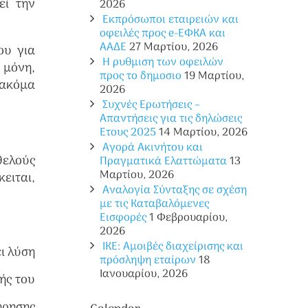
εί την
2026
Εκπρόσωποι εταιρειών και
οφειλές προς e-ΕΦΚΑ και
ΑΑΔΕ
27 Μαρτίου, 2026
ου για
Η ρυθμιση των οφειλών
 μόνη,
προς το δημοσιο
19 Μαρτίου,
 ακόμα
2026
Συχνές Ερωτήσεις –
Απαντήσεις για τις δηλώσεις
Ετους 2025
14 Μαρτίου, 2026
Αγορά Ακινήτου και
θελούς
Πραγματικά Ελαττώματα
13
Μαρτίου, 2026
ειται,
Αναλογία Σύνταξης σε σχέση
με τις Καταβαλόμενες
Εισφορές
1 Φεβρουαρίου,
2026
ΙΚΕ: Αμοιβές διαχείρισης και
ι λύση
πρόσληψη εταίρων
18
Ιανουαρίου, 2026
ής του
ήρησης