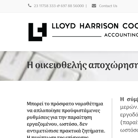
23 11758 333 & 697 88 56000
|
Contact Us
Η οικειοθελής αποχώρηση
Η σύμ
Μπορεί το πρόσφατο νομοθέτημα
μερών
να απλοποίησε προϋφιστάμενες
εργοδό
ρυθμίσεις για την παραίτηση
(παραί
εργαζομένου, ωστόσο, δεν
ωστόσο
αντιμετώπισε πρακτικά ζητήματα.