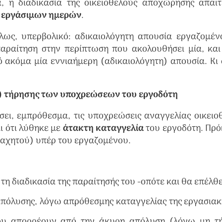
, η διαδικασία της οικειοθελούς αποχώρησης απαιτ
 εργάσιμων ημερών
.
λως, υπερβολικό: αδικαιολόγητη απουσία εργαζομέν
παραίτηση στην περίπτωση που ακολουθήσει μία, και
ό ακόμα μία εννιαήμερη (αδικαιολόγητη) απουσία. Κι
ς) τήρησης των υποχρεώσεων του εργοδότη
σει, εμπρόθεσμα, τις υποχρεώσεις αναγγελίας οικειο
ι ότι λύθηκε με
άτακτη καταγγελία
του εργοδότη. Πρόκ
μαχητού) υπέρ του εργαζομένου.
η διαδικασία της παραίτησής του -οπότε και θα επέλθε
πόλυσης, λόγω απρόθεσμης καταγγελίας της εργασιακ
που απορρέουν από την άκυρη απόλυση (λόγω μη τ