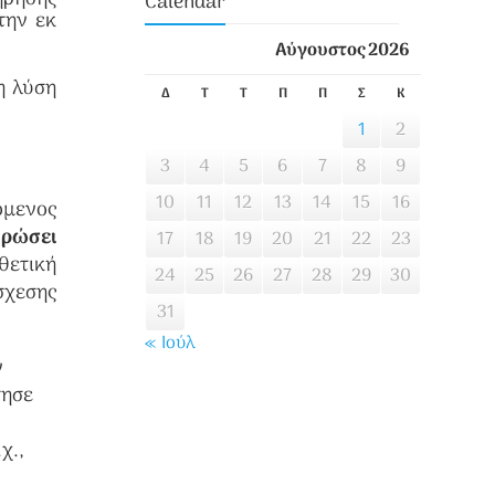
Calendar
την εκ
Αύγουστος 2026
η λύση
Δ
Τ
Τ
Π
Π
Σ
Κ
1
2
3
4
5
6
7
8
9
10
11
12
13
14
15
16
όμενος
ηρώσει
17
18
19
20
21
22
23
θετική
24
25
26
27
28
29
30
σχεσης
31
« Ιούλ
ν
τησε
χ.,