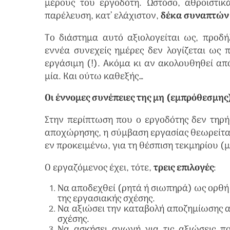
μέρους του εργοδότη. Ωστόσο, αθροιστικά
παρέλευση, κατ’ ελάχιστον,
δέκα συναπτών
Το διάστημα αυτό αξιολογείται ως, προδή
εννέα συνεχείς ημέρες δεν λογίζεται ως 
εργάσιμη (!). Ακόμα κι αν ακολουθηθεί απ
μία. Και ούτω καθεξής…
Οι έννομες συνέπειες της μη (εμπρόθεσμη
Στην περίπτωση που ο εργοδότης δεν τηρή
αποχώρησης, η σύμβαση εργασίας θεωρείτα
εν προκειμένω, για τη θέσπιση τεκμηρίου (
Ο εργαζόμενος έχει, τότε,
τρεις επιλογές
:
Να αποδεχθεί (ρητά ή σιωπηρά) ως ορθή τ
της εργασιακής σχέσης.
Να αξιώσει την καταβολή αποζημίωσης α
σχέσης.
Να ασκήσει αγωγή για τις αξιώσεις 