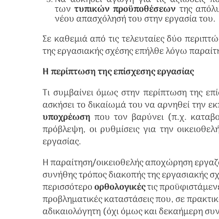
των
τυπικών προϋποθέσεων
της απόλυ
νέου απασχόλησή του στην εργασία του.
Σε καθεμιά από τις τελευταίες δύο περιπτώ
της εργασιακής σχέσης επήλθε λόγω παραίτ
Η περίπτωση της επίσχεσης εργασίας
Τι συμβαίνει όμως στην περίπτωση της επί
ασκήσει το δικαίωμά του να αρνηθεί την 
υποχρέωση
που τον βαρύνει (π.χ. καταβ
πρόβλεψη, οι ρυθμίσεις για την οικειοθε
εργασίας.
Η παραίτηση/οικειοθελής αποχώρηση εργαζο
συνήθης τρόπος διακοπής της εργασιακής σ
περισσότερο
ορθολογικές
τις προϋφιστάμενε
προβληματικές καταστάσεις που, σε πρακτικό
αδικαιολόγητη (όχι όμως και δεκαήμερη συ