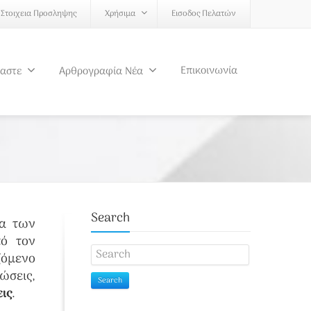
Στοιχεια Προσληψης
Χρήσιμα
Εισοδος Πελατών
Επικοινωνία
μαστε
Αρθρογραφία Νέα
Search
α των
πό τον
ζόμενο
ώσεις,
Search
ις
.