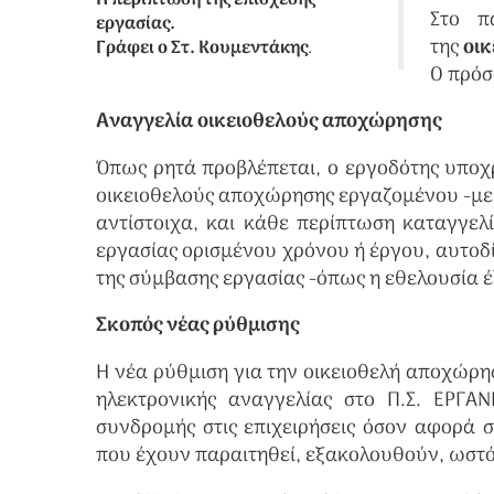
Η περίπτωση της επίσχεσης
Στο π
εργασίας.
της
οι
Γράφει ο Στ. Κουμεντάκης
.
Ο πρόσ
Αναγγελία οικειοθελούς αποχώρησης
Όπως ρητά προβλέπεται, ο εργοδότης υποχ
οικειοθελούς αποχώρησης εργαζομένου -με
αντίστοιχα, και κάθε περίπτωση καταγγελ
εργασίας ορισμένου χρόνου ή έργου, αυτοδί
της σύμβασης εργασίας -όπως η εθελουσία έ
Σκοπός νέας ρύθμισης
Η νέα ρύθμιση για την οικειοθελή αποχώρη
ηλεκτρονικής αναγγελίας στο Π.Σ. ΕΡΓΑΝ
συνδρομής στις επιχειρήσεις όσον αφορά
που έχουν παραιτηθεί, εξακολουθούν, ωστό