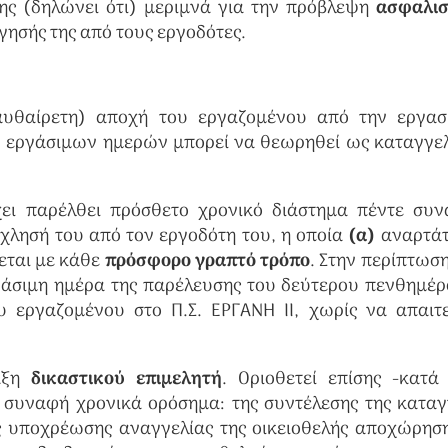
ης (δηλώνει ότι) μεριμνά για την πρόβλεψη
ασφαλισ
γησής της από τους εργοδότες.
(αυθαίρετη) αποχή του εργαζομένου από την εργασ
εργάσιμων ημερών μπορεί να θεωρηθεί ως καταγγελ
χει παρέλθει πρόσθετο χρονικό διάστημα πέντε συ
λησή του από τον εργοδότη του, η οποία
(α)
αναρτάτ
εται με κάθε
πρόσφορο
γραπτό τρόπο
. Στην περίπτωση
γάσιμη ημέρα της παρέλευσης του δεύτερου πενθημέρ
 εργαζομένου στο Π.Σ. ΕΡΓΑΝΗ ΙΙ, χωρίς να απαιτε
ραξη
δικαστικού επιμελητή
. Οριοθετεί επίσης -κατά
 συναφή χρονικά ορόσημα: της συντέλεσης της καταγ
ς υποχρέωσης αναγγελίας της οικειοθελής αποχώρησ